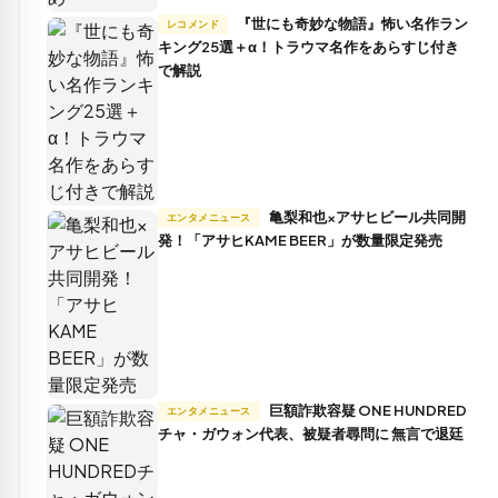
『世にも奇妙な物語』怖い名作ラン
レコメンド
キング25選＋α！トラウマ名作をあらすじ付き
で解説
亀梨和也×アサヒビール共同開
エンタメニュース
発！「アサヒKAME BEER」が数量限定発売
巨額詐欺容疑 ONE HUNDRED
エンタメニュース
チャ・ガウォン代表、被疑者尋問に 無言で退廷