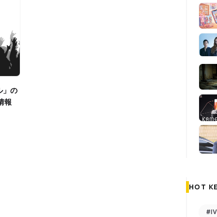
情報
HOT K
#I