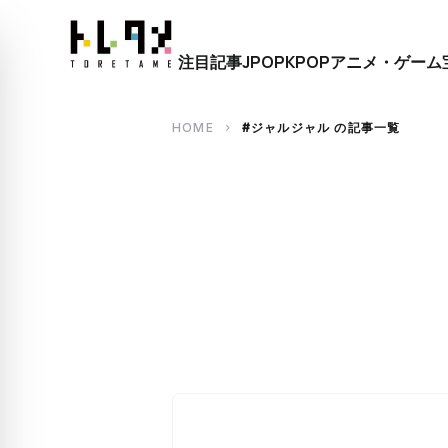
close
注目記事
JPOP
KPOP
アニメ・ゲーム
search
HOME
#ジャルジャル の記事一覧
chevron_right