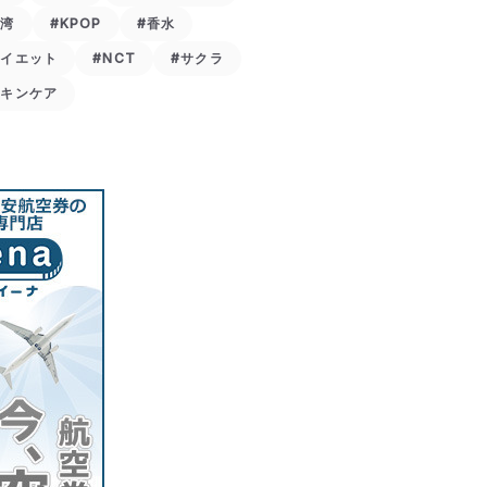
台湾
#KPOP
#香水
ダイエット
#NCT
#サクラ
スキンケア