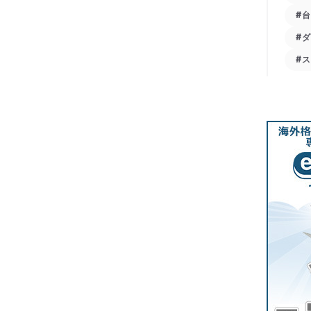
#
#
#