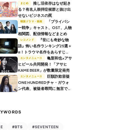
推し活依存はなぜ起き
まとめ
る？有名人崇拝症候群と抜け出
せないビジネスの罠
「プライバシ
韓国ドラマ・映画
ー戦争」キャスト、OST、人物
相関図、配信情報などまとめ
『世にも奇妙な物
レコメンド
語』怖い名作ランキング25選＋
α！トラウマ名作をあらすじ付
きで解説
亀梨和也×アサ
エンタメニュース
ヒビール共同開発！「アサヒ
KAME BEER」が数量限定発売
巨額詐欺容疑
エンタメニュース
ONE HUNDREDチャ・ガウォ
ン代表、被疑者尋問に 無言で退
廷
EYWORDS
VE
#BTS
#SEVENTEEN