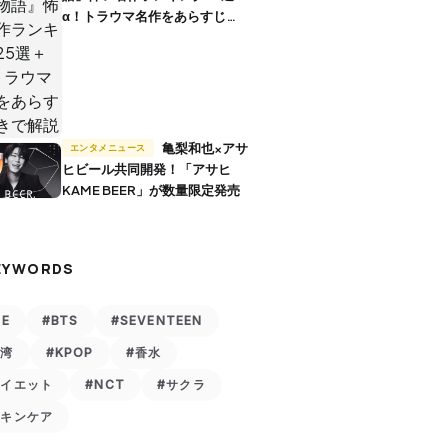
α！トラウマ名作をあらすじ付
きで解説
亀梨和也×アサ
エンタメニュース
ヒビール共同開発！「アサヒ
KAME BEER」が数量限定発売
EYWORDS
VE
#BTS
#SEVENTEEN
台湾
#KPOP
#香水
ダイエット
#NCT
#サクラ
スキンケア