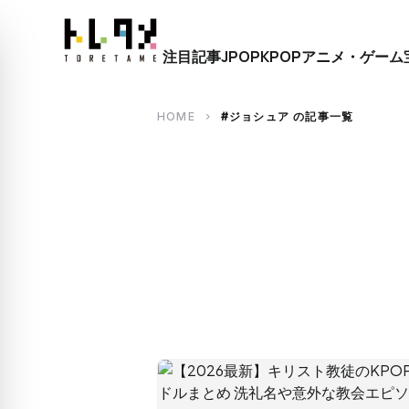
close
注目記事
JPOP
KPOP
アニメ・ゲーム
search
HOME
#ジョシュア の記事一覧
chevron_right