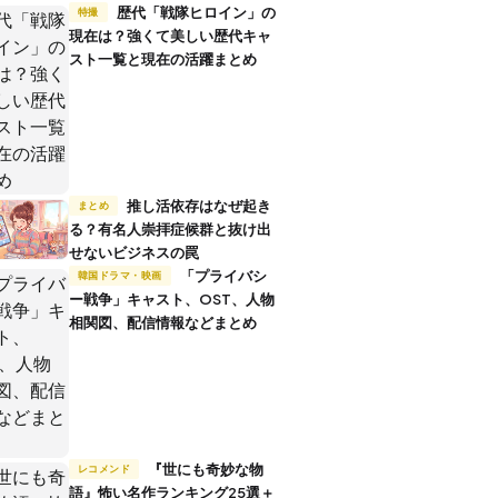
歴代「戦隊ヒロイン」の
特撮
現在は？強くて美しい歴代キャ
スト一覧と現在の活躍まとめ
推し活依存はなぜ起き
まとめ
る？有名人崇拝症候群と抜け出
せないビジネスの罠
「プライバシ
韓国ドラマ・映画
ー戦争」キャスト、OST、人物
相関図、配信情報などまとめ
『世にも奇妙な物
レコメンド
語』怖い名作ランキング25選＋