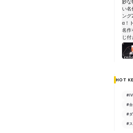
HOT K
#I
#
#
#