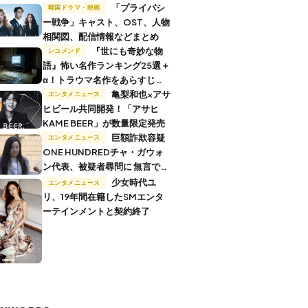
「プライバシ
韓国ドラマ・映画
ー戦争」キャスト、OST、人物
相関図、配信情報などまとめ
『世にも奇妙な物
レコメンド
語』怖い名作ランキング25選＋
α！トラウマ名作をあらすじ付
きで解説
亀梨和也×アサ
エンタメニュース
ヒビール共同開発！「アサヒ
KAME BEER」が数量限定発売
巨額詐欺容疑
エンタメニュース
ONE HUNDREDチャ・ガウォ
ン代表、被疑者尋問に 無言で退
廷
少女時代ユ
エンタメニュース
リ、19年間在籍したSMエンタ
ーテインメントと契約終了