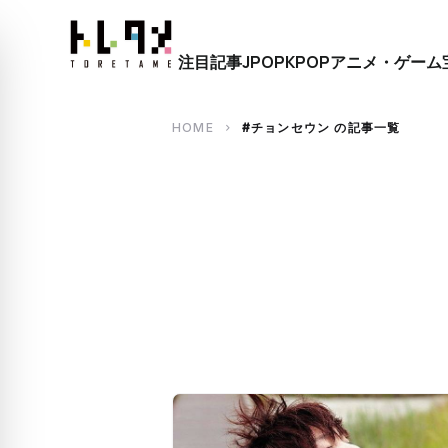
close
注目記事
JPOP
KPOP
アニメ・ゲーム
search
HOME
#チョンセウン の記事一覧
chevron_right