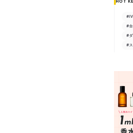
HOT K
#I
#
#
#