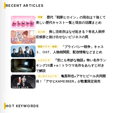
RECENT ARTICLES
歴代「戦隊ヒロイン」の現在は？強くて
特撮
美しい歴代キャスト一覧と現在の活躍まとめ
推し活依存はなぜ起きる？有名人崇拝
まとめ
症候群と抜け出せないビジネスの罠
「プライバシー戦争」キャス
韓国ドラマ・映画
ト、OST、人物相関図、配信情報などまとめ
『世にも奇妙な物語』怖い名作ラン
レコメンド
キング25選＋α！トラウマ名作をあらすじ付き
で解説
亀梨和也×アサヒビール共同開
エンタメニュース
発！「アサヒKAME BEER」が数量限定発売
HOT KEYWORDS