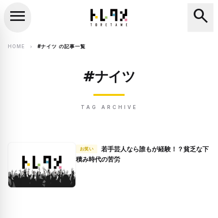
menu
search
close
search
HOME
#ナイツ の記事一覧
chevron_right
#ナイツ
TAG ARCHIVE
若手芸人なら誰もが経験！？貧乏な下
お笑い
積み時代の苦労