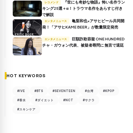
『世にも奇妙な物語』怖い名作ラン
レコメンド
キング25選＋α！トラウマ名作をあらすじ付き
で解説
亀梨和也×アサヒビール共同開
エンタメニュース
発！「アサヒKAME BEER」が数量限定発売
巨額詐欺容疑 ONE HUNDRED
エンタメニュース
チャ・ガウォン代表、被疑者尋問に 無言で退廷
HOT KEYWORDS
#IVE
#BTS
#SEVENTEEN
#台湾
#KPOP
#香水
#ダイエット
#NCT
#サクラ
#スキンケア