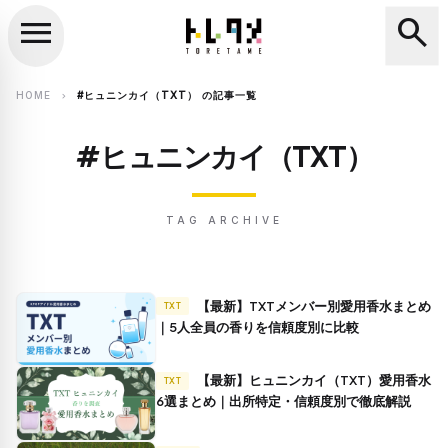
menu
search
close
search
HOME
#ヒュニンカイ（TXT） の記事一覧
chevron_right
#ヒュニンカイ（TXT）
TAG ARCHIVE
【最新】TXTメンバー別愛用香水まとめ
TXT
｜5人全員の香りを信頼度別に比較
【最新】ヒュニンカイ（TXT）愛用香水
TXT
6選まとめ｜出所特定・信頼度別で徹底解説