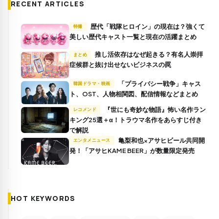
RECENT ARTICLES
歴代「戦隊ヒロイン」の現在は？強くて
特撮
美しい歴代キャスト一覧と現在の活躍まとめ
推し活依存はなぜ起きる？有名人崇拝
まとめ
症候群と抜け出せないビジネスの罠
「プライバシー戦争」キャス
韓国ドラマ・映画
ト、OST、人物相関図、配信情報などまとめ
『世にも奇妙な物語』怖い名作ラン
レコメンド
キング25選＋α！トラウマ名作をあらすじ付き
で解説
亀梨和也×アサヒビール共同開
エンタメニュース
発！「アサヒKAME BEER」が数量限定発売
HOT KEYWORDS