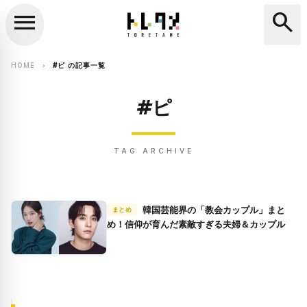
menu
search
close
search
HOME
#ピ の記事一覧
chevron_right
#ピ
TAG ARCHIVE
韓国芸能界の「教会カップル」まと
まとめ
め！信仰が育んだ素敵すぎる夫婦＆カップル