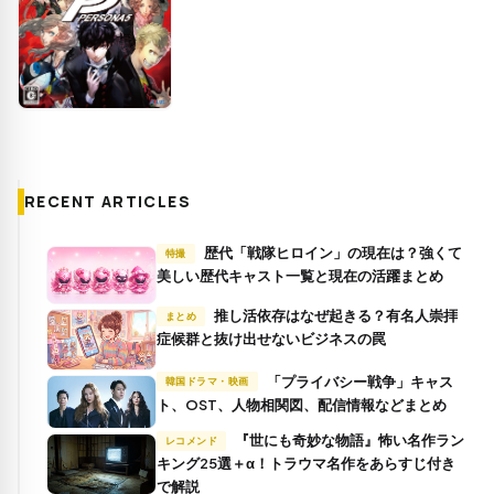
RECENT ARTICLES
歴代「戦隊ヒロイン」の現在は？強くて
特撮
美しい歴代キャスト一覧と現在の活躍まとめ
推し活依存はなぜ起きる？有名人崇拝
まとめ
症候群と抜け出せないビジネスの罠
「プライバシー戦争」キャス
韓国ドラマ・映画
ト、OST、人物相関図、配信情報などまとめ
『世にも奇妙な物語』怖い名作ラン
レコメンド
キング25選＋α！トラウマ名作をあらすじ付き
で解説