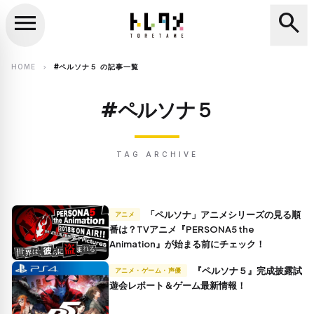
menu
search
close
search
HOME
#ペルソナ５ の記事一覧
chevron_right
#ペルソナ５
TAG ARCHIVE
「ペルソナ」アニメシリーズの見る順
アニメ
番は？TVアニメ『PERSONA5 the
Animation』が始まる前にチェック！
『ペルソナ５』完成披露試
アニメ・ゲーム・声優
遊会レポート＆ゲーム最新情報！