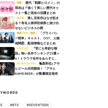
歴代「戦隊ヒロイン」の
特撮
現在は？強くて美しい歴代キャ
スト一覧と現在の活躍まとめ
推し活依存はなぜ起き
まとめ
る？有名人崇拝症候群と抜け出
せないビジネスの罠
「プライバシ
韓国ドラマ・映画
ー戦争」キャスト、OST、人物
相関図、配信情報などまとめ
『世にも奇妙な物
レコメンド
語』怖い名作ランキング25選＋
α！トラウマ名作をあらすじ付
きで解説
亀梨和也×アサ
エンタメニュース
ヒビール共同開発！「アサヒ
KAME BEER」が数量限定発売
EYWORDS
VE
#BTS
#SEVENTEEN