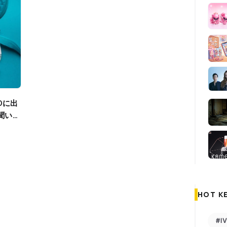
聞いて
HOT K
#I