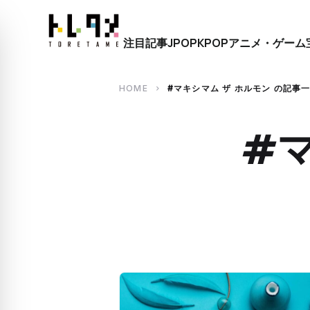
close
注目記事
JPOP
KPOP
アニメ・ゲーム
search
HOME
#マキシマム ザ ホルモン の記事
chevron_right
#マ