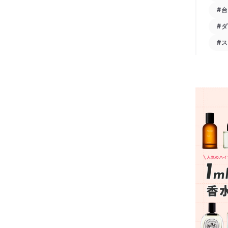
#
#
#