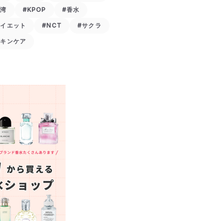
台湾
#KPOP
#香水
ダイエット
#NCT
#サクラ
スキンケア