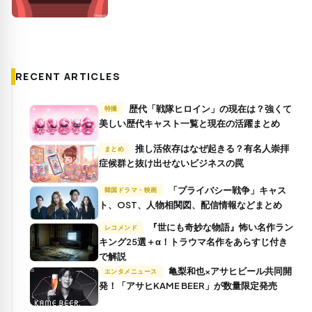
RECENT ARTICLES
歴代「戦隊ヒロイン」の現在は？強くて
特撮
美しい歴代キャスト一覧と現在の活躍まとめ
推し活依存はなぜ起きる？有名人崇拝
まとめ
症候群と抜け出せないビジネスの罠
「プライバシー戦争」キャス
韓国ドラマ・映画
ト、OST、人物相関図、配信情報などまとめ
『世にも奇妙な物語』怖い名作ラン
レコメンド
キング25選＋α！トラウマ名作をあらすじ付き
で解説
亀梨和也×アサヒビール共同開
エンタメニュース
発！「アサヒKAME BEER」が数量限定発売