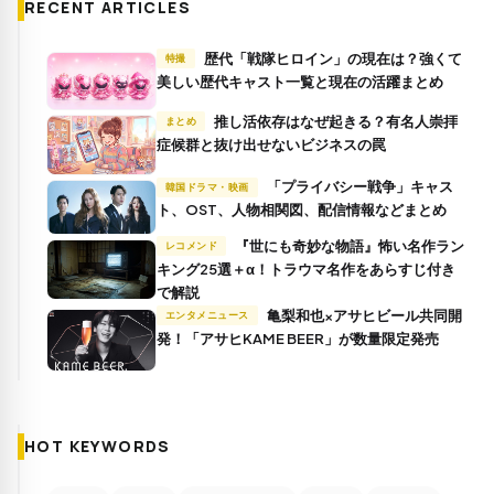
RECENT ARTICLES
歴代「戦隊ヒロイン」の現在は？強くて
特撮
美しい歴代キャスト一覧と現在の活躍まとめ
推し活依存はなぜ起きる？有名人崇拝
まとめ
症候群と抜け出せないビジネスの罠
「プライバシー戦争」キャス
韓国ドラマ・映画
ト、OST、人物相関図、配信情報などまとめ
『世にも奇妙な物語』怖い名作ラン
レコメンド
キング25選＋α！トラウマ名作をあらすじ付き
で解説
亀梨和也×アサヒビール共同開
エンタメニュース
発！「アサヒKAME BEER」が数量限定発売
HOT KEYWORDS