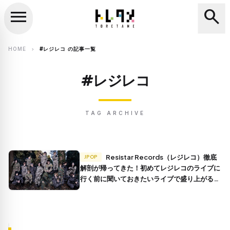
menu
search
close
search
HOME
#レジレコ の記事一覧
chevron_right
#レジレコ
TAG ARCHIVE
Resistar Records（レジレコ）徹底
JPOP
解剖が帰ってきた！初めてレジレコのライブに
行く前に聞いておきたいライブで盛り上がる曲
まとめ！