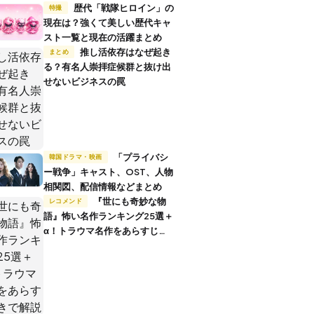
歴代「戦隊ヒロイン」の
特撮
現在は？強くて美しい歴代キャ
スト一覧と現在の活躍まとめ
推し活依存はなぜ起き
まとめ
る？有名人崇拝症候群と抜け出
せないビジネスの罠
「プライバシ
韓国ドラマ・映画
ー戦争」キャスト、OST、人物
相関図、配信情報などまとめ
『世にも奇妙な物
レコメンド
語』怖い名作ランキング25選＋
α！トラウマ名作をあらすじ付
きで解説