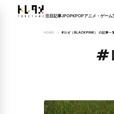
close
注目記事
JPOP
KPOP
アニメ・ゲーム
search
HOME
#ロゼ（BLACKPINK） の記事一
chevron_right
#