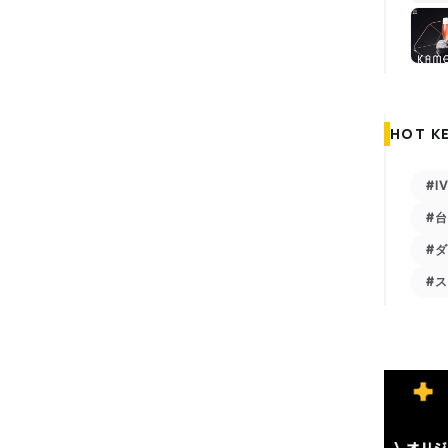
HOT K
#I
#
#
#