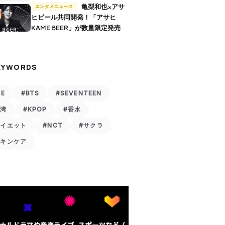
亀梨和也×アサ
エンタメニュース
ヒビール共同開発！「アサヒ
KAME BEER」が数量限定発売
EYWORDS
VE
#BTS
#SEVENTEEN
台湾
#KPOP
#香水
ダイエット
#NCT
#サクラ
スキンケア