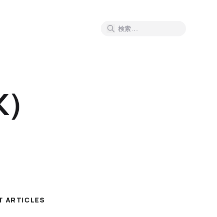
K）
T ARTICLES