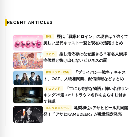
RECENT ARTICLES
歴代「戦隊ヒロイン」の現在は？強くて
特撮
美しい歴代キャスト一覧と現在の活躍まとめ
推し活依存はなぜ起きる？有名人崇拝
まとめ
症候群と抜け出せないビジネスの罠
「プライバシー戦争」キャス
韓国ドラマ・映画
ト、OST、人物相関図、配信情報などまとめ
『世にも奇妙な物語』怖い名作ラン
レコメンド
キング25選＋α！トラウマ名作をあらすじ付き
で解説
亀梨和也×アサヒビール共同開
エンタメニュース
発！「アサヒKAME BEER」が数量限定発売