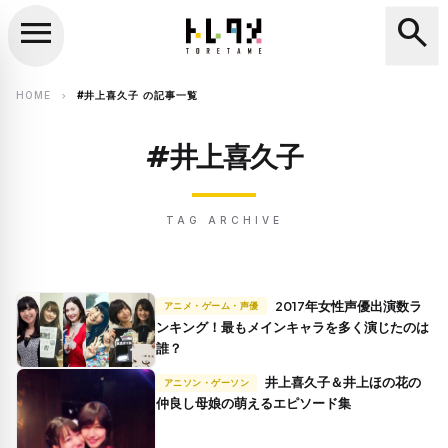
menu
search
close
search
HOME
#井上喜久子 の記事一覧
chevron_right
#井上喜久子
TAG ARCHIVE
2017年女性声優出演数ラ
アニメ・ゲーム・声優
ンキング！最もメインキャラを多く演じたのは
誰？
井上喜久子＆井上ほの花の
アニソン・ゲーソン
仲良し母娘の萌えるエピソード集