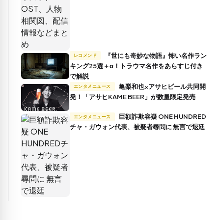
『世にも奇妙な物語』怖い名作ラン
レコメンド
キング25選＋α！トラウマ名作をあらすじ付き
で解説
亀梨和也×アサヒビール共同開
エンタメニュース
発！「アサヒKAME BEER」が数量限定発売
巨額詐欺容疑 ONE HUNDRED
エンタメニュース
チャ・ガウォン代表、被疑者尋問に 無言で退廷