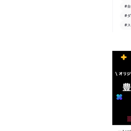
#
#
#