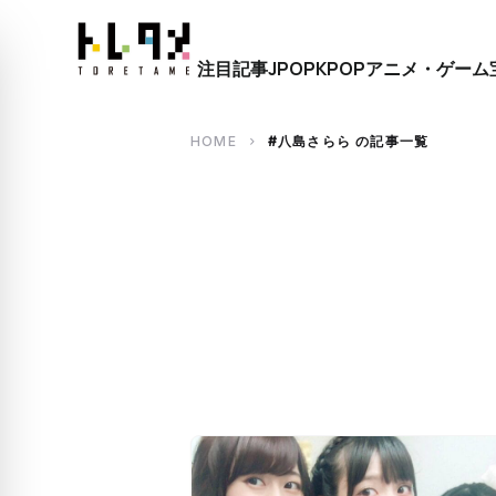
close
注目記事
JPOP
KPOP
アニメ・ゲーム
search
HOME
#八島さらら の記事一覧
chevron_right