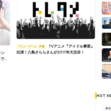
TVアニメ『アイドル事変』
アニメ・ゲーム・声優
出演！八島さららさんが2017年大注目！
んでみ
HOT K
#I