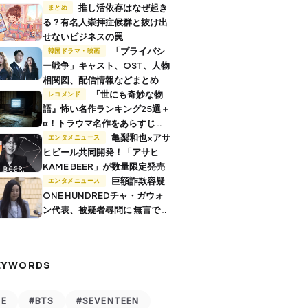
推し活依存はなぜ起き
まとめ
る？有名人崇拝症候群と抜け出
せないビジネスの罠
「プライバシ
韓国ドラマ・映画
ー戦争」キャスト、OST、人物
相関図、配信情報などまとめ
『世にも奇妙な物
レコメンド
語』怖い名作ランキング25選＋
α！トラウマ名作をあらすじ付
きで解説
亀梨和也×アサ
エンタメニュース
ヒビール共同開発！「アサヒ
KAME BEER」が数量限定発売
巨額詐欺容疑
エンタメニュース
ONE HUNDREDチャ・ガウォ
ン代表、被疑者尋問に 無言で退
廷
EYWORDS
VE
#BTS
#SEVENTEEN