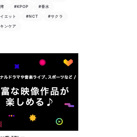
台湾
#KPOP
#香水
ダイエット
#NCT
#サクラ
スキンケア