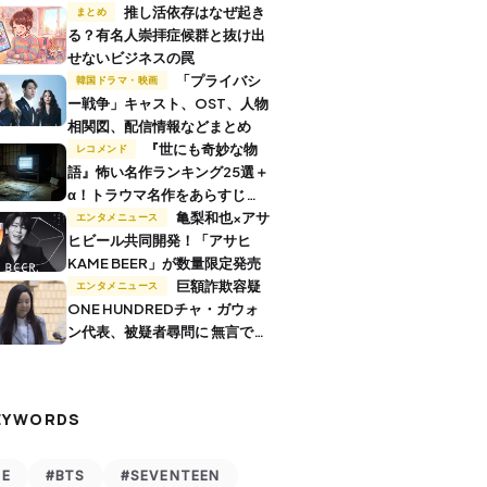
推し活依存はなぜ起き
まとめ
る？有名人崇拝症候群と抜け出
せないビジネスの罠
「プライバシ
韓国ドラマ・映画
ー戦争」キャスト、OST、人物
相関図、配信情報などまとめ
『世にも奇妙な物
レコメンド
語』怖い名作ランキング25選＋
α！トラウマ名作をあらすじ付
きで解説
亀梨和也×アサ
エンタメニュース
ヒビール共同開発！「アサヒ
KAME BEER」が数量限定発売
巨額詐欺容疑
エンタメニュース
ONE HUNDREDチャ・ガウォ
ン代表、被疑者尋問に 無言で退
廷
EYWORDS
VE
#BTS
#SEVENTEEN