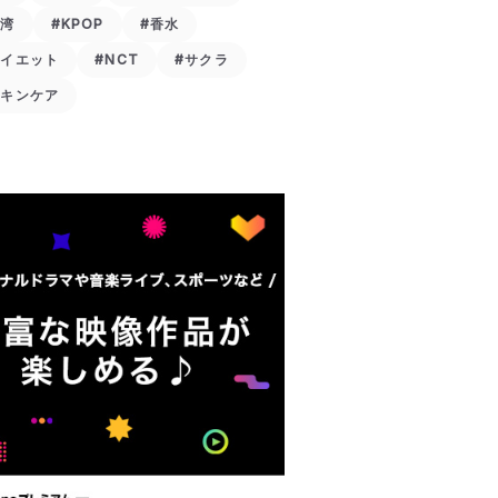
台湾
#KPOP
#香水
ダイエット
#NCT
#サクラ
スキンケア