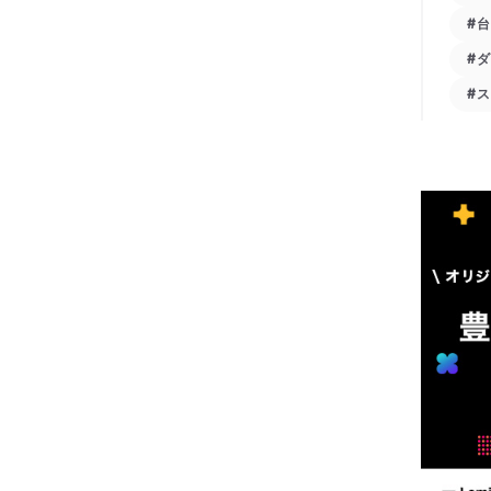
#
#
#