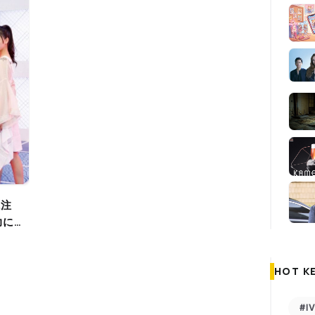
力に迫
HOT K
#I