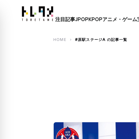
close
注目記事
JPOP
KPOP
アニメ・ゲーム
search
HOME
#原駅ステージA の記事一覧
chevron_right