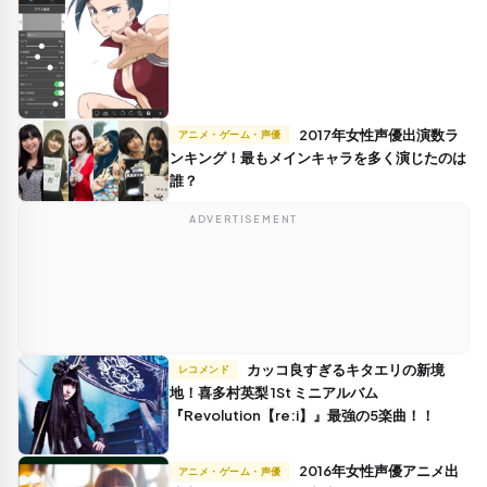
2017年女性声優出演数ラ
アニメ・ゲーム・声優
ンキング！最もメインキャラを多く演じたのは
誰？
ADVERTISEMENT
カッコ良すぎるキタエリの新境
レコメンド
地！喜多村英梨 1St ミニアルバム
『Revolution【re:i】』最強の5楽曲！！
2016年女性声優アニメ出
アニメ・ゲーム・声優