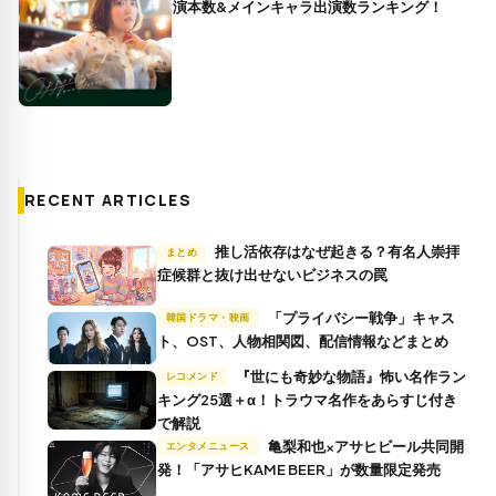
演本数&メインキャラ出演数ランキング！
RECENT ARTICLES
推し活依存はなぜ起きる？有名人崇拝
まとめ
症候群と抜け出せないビジネスの罠
「プライバシー戦争」キャス
韓国ドラマ・映画
ト、OST、人物相関図、配信情報などまとめ
『世にも奇妙な物語』怖い名作ラン
レコメンド
キング25選＋α！トラウマ名作をあらすじ付き
で解説
亀梨和也×アサヒビール共同開
エンタメニュース
発！「アサヒKAME BEER」が数量限定発売