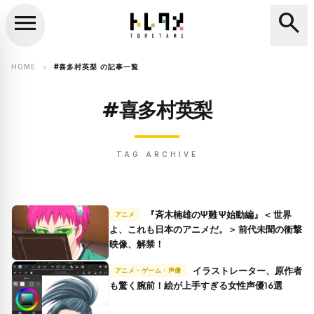
menu
search
close
search
HOME
#喜多村英梨 の記事一覧
chevron_right
#喜多村英梨
TAG ARCHIVE
『斉木楠雄のΨ難 Ψ始動編』＜ 世界
アニメ
よ、これも日本のアニメだ。＞ 前代未聞の衝撃
映像、解禁！
イラストレーター、原作者
アニメ・ゲーム・声優
も驚く腕前！絵が上手すぎる女性声優16選