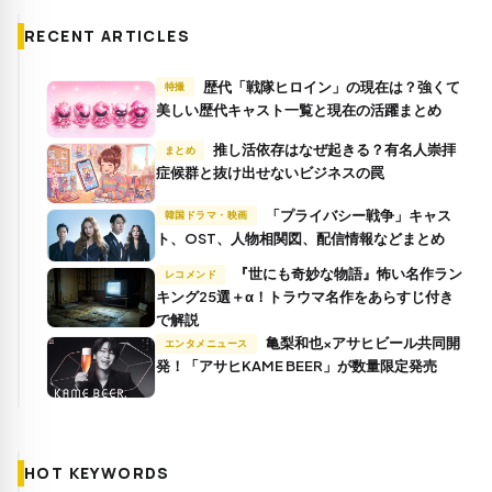
RECENT ARTICLES
歴代「戦隊ヒロイン」の現在は？強くて
特撮
美しい歴代キャスト一覧と現在の活躍まとめ
推し活依存はなぜ起きる？有名人崇拝
まとめ
症候群と抜け出せないビジネスの罠
「プライバシー戦争」キャス
韓国ドラマ・映画
ト、OST、人物相関図、配信情報などまとめ
『世にも奇妙な物語』怖い名作ラン
レコメンド
キング25選＋α！トラウマ名作をあらすじ付き
で解説
亀梨和也×アサヒビール共同開
エンタメニュース
発！「アサヒKAME BEER」が数量限定発売
HOT KEYWORDS