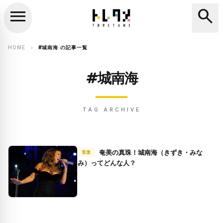
menu
search
close
search
HOME
#城南海 の記事一覧
chevron_right
#城南海
TAG ARCHIVE
奄美の真珠！城南海（きずき・みな
音楽
み）ってどんな人？