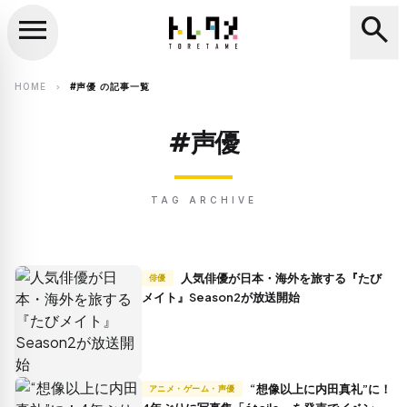
menu
search
close
search
HOME
#声優 の記事一覧
chevron_right
#声優
TAG ARCHIVE
人気俳優が日本・海外を旅する『たび
俳優
メイト』Season2が放送開始
“想像以上に内田真礼”に！
アニメ・ゲーム・声優