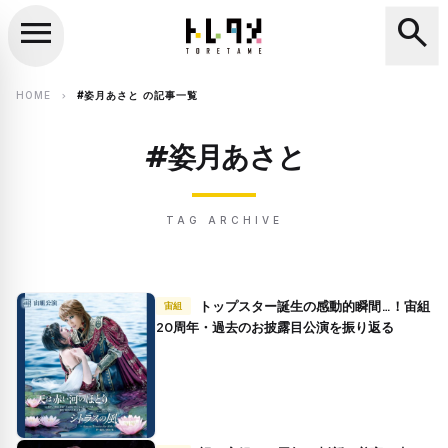
menu
search
close
search
HOME
#姿月あさと の記事一覧
chevron_right
#姿月あさと
TAG ARCHIVE
トップスター誕生の感動的瞬間…！宙組
宙組
20周年・過去のお披露目公演を振り返る