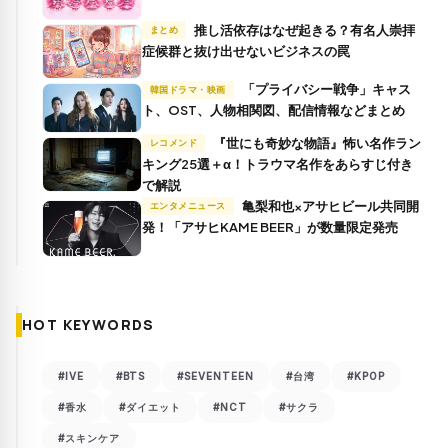
推し活依存はなぜ起きる？有名人崇拝
まとめ
症候群と抜け出せないビジネスの罠
「プライバシー戦争」キャス
韓国ドラマ・映画
ト、OST、人物相関図、配信情報などまとめ
『世にも奇妙な物語』怖い名作ラン
レコメンド
キング25選＋α！トラウマ名作をあらすじ付き
で解説
亀梨和也×アサヒビール共同開
エンタメニュース
発！「アサヒKAME BEER」が数量限定発売
HOT KEYWORDS
#IVE
#BTS
#SEVENTEEN
#台湾
#KPOP
#香水
#ダイエット
#NCT
#サクラ
#スキンケア