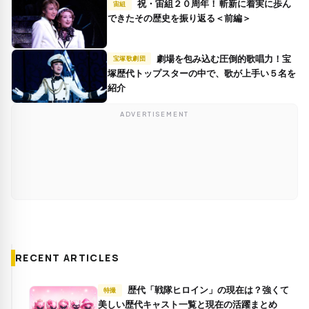
祝・宙組２０周年！ 斬新に着実に歩ん
宙組
できたその歴史を振り返る＜前編＞
劇場を包み込む圧倒的歌唱力！宝
宝塚歌劇団
塚歴代トップスターの中で、歌が上手い５名を
紹介
ADVERTISEMENT
RECENT ARTICLES
歴代「戦隊ヒロイン」の現在は？強くて
特撮
美しい歴代キャスト一覧と現在の活躍まとめ