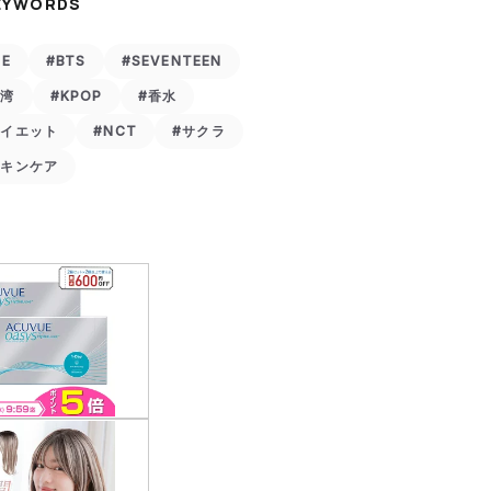
EYWORDS
VE
#BTS
#SEVENTEEN
台湾
#KPOP
#香水
ダイエット
#NCT
#サクラ
スキンケア