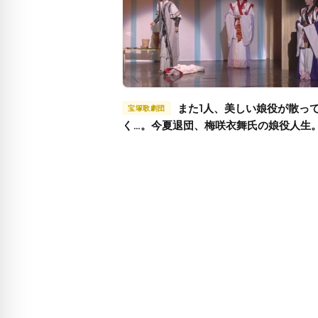
また1人、美しい娘役が散ってい
宝塚歌劇団
く…。今夏退団、梅咲衣舞氏の娘役人生