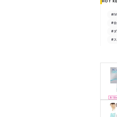
HOT K
#I
#
#
#