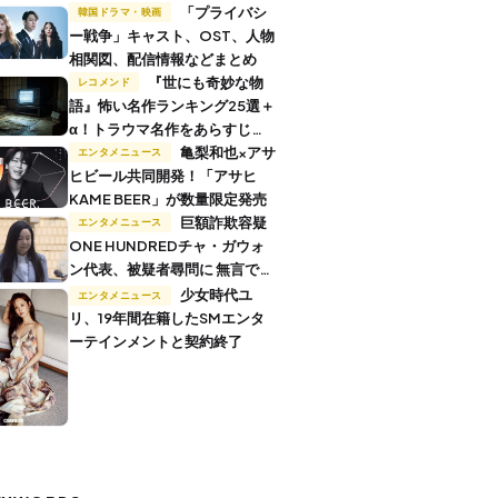
「プライバシ
韓国ドラマ・映画
ー戦争」キャスト、OST、人物
相関図、配信情報などまとめ
『世にも奇妙な物
レコメンド
語』怖い名作ランキング25選＋
α！トラウマ名作をあらすじ付
きで解説
亀梨和也×アサ
エンタメニュース
ヒビール共同開発！「アサヒ
KAME BEER」が数量限定発売
巨額詐欺容疑
エンタメニュース
ONE HUNDREDチャ・ガウォ
ン代表、被疑者尋問に 無言で退
廷
少女時代ユ
エンタメニュース
リ、19年間在籍したSMエンタ
ーテインメントと契約終了