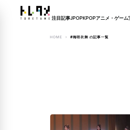
close
注目記事
JPOP
KPOP
アニメ・ゲーム
search
HOME
#梅咲衣舞 の記事一覧
chevron_right