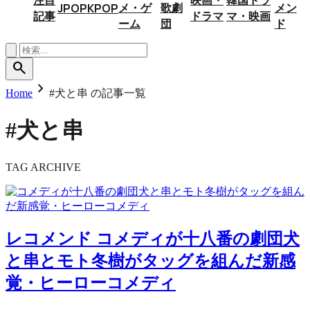
メ・ゲ
歌劇
メン
JPOP
KPOP
記事
ドラマ
マ・映画
ーム
団
ド
search
chevron_right
Home
#犬と串 の記事一覧
#犬と串
TAG ARCHIVE
レコメンド
コメディが十八番の劇団犬
と串とモト冬樹がタッグを組んだ新感
覚・ヒーローコメディ