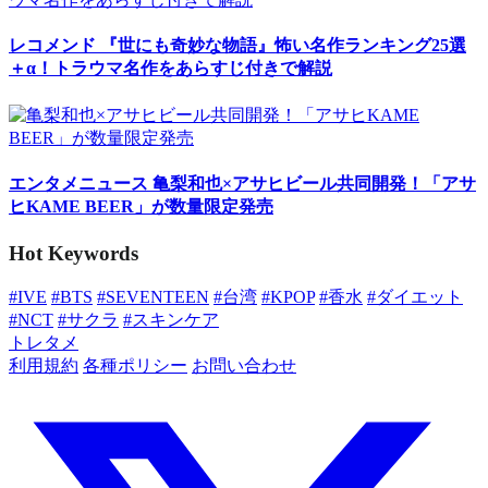
レコメンド
『世にも奇妙な物語』怖い名作ランキング25選
＋α！トラウマ名作をあらすじ付きで解説
エンタメニュース
亀梨和也×アサヒビール共同開発！「アサ
ヒKAME BEER」が数量限定発売
Hot Keywords
#IVE
#BTS
#SEVENTEEN
#台湾
#KPOP
#香水
#ダイエット
#NCT
#サクラ
#スキンケア
トレタメ
利用規約
各種ポリシー
お問い合わせ