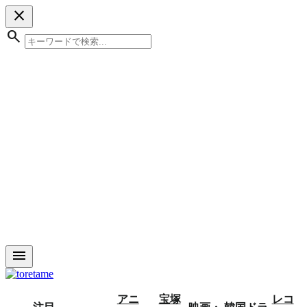
close
search
menu
アニ
宝塚
レコ
注目
映画・
韓国ドラ