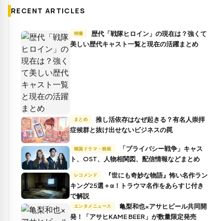
RECENT ARTICLES
歴代「戦隊ヒロイン」の現在は？強くて
特撮
美しい歴代キャスト一覧と現在の活躍まとめ
推し活依存はなぜ起きる？有名人崇拝
まとめ
症候群と抜け出せないビジネスの罠
「プライバシー戦争」キャス
韓国ドラマ・映画
ト、OST、人物相関図、配信情報などまとめ
『世にも奇妙な物語』怖い名作ラン
レコメンド
キング25選＋α！トラウマ名作をあらすじ付き
で解説
亀梨和也×アサヒビール共同開
エンタメニュース
発！「アサヒKAME BEER」が数量限定発売