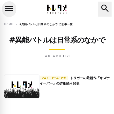
menu
search
close
search
HOME
#異能バトルは日常系のなかで の記事一覧
chevron_right
#異能バトルは日常系のなかで
TAG ARCHIVE
トリガーの最新作「キズナ
アニメ・ゲーム・声優
イーバー」の詳細続々発表