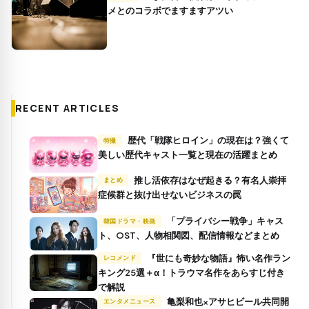
メとのコラボでますますアツい
RECENT ARTICLES
歴代「戦隊ヒロイン」の現在は？強くて
特撮
美しい歴代キャスト一覧と現在の活躍まとめ
推し活依存はなぜ起きる？有名人崇拝
まとめ
症候群と抜け出せないビジネスの罠
「プライバシー戦争」キャス
韓国ドラマ・映画
ト、OST、人物相関図、配信情報などまとめ
『世にも奇妙な物語』怖い名作ラン
レコメンド
キング25選＋α！トラウマ名作をあらすじ付き
で解説
亀梨和也×アサヒビール共同開
エンタメニュース