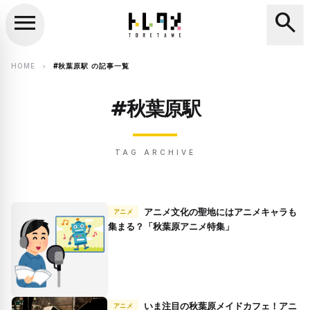
menu
search
close
search
HOME
#秋葉原駅 の記事一覧
chevron_right
#秋葉原駅
TAG ARCHIVE
アニメ文化の聖地にはアニメキャラも
アニメ
集まる？「秋葉原アニメ特集」
いま注目の秋葉原メイドカフェ！アニ
アニメ