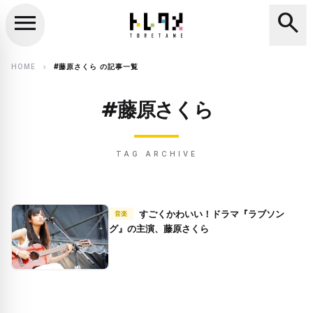
menu
search
close
search
HOME
#藤原さくら の記事一覧
chevron_right
#藤原さくら
TAG ARCHIVE
すごくかわいい！ドラマ『ラブソン
音楽
グ』の主演、藤原さくら