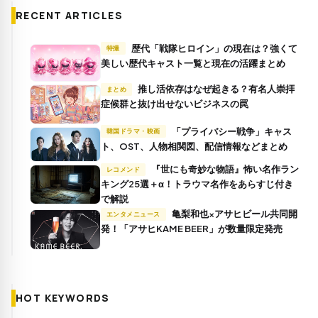
RECENT ARTICLES
歴代「戦隊ヒロイン」の現在は？強くて
特撮
美しい歴代キャスト一覧と現在の活躍まとめ
推し活依存はなぜ起きる？有名人崇拝
まとめ
症候群と抜け出せないビジネスの罠
「プライバシー戦争」キャス
韓国ドラマ・映画
ト、OST、人物相関図、配信情報などまとめ
『世にも奇妙な物語』怖い名作ラン
レコメンド
キング25選＋α！トラウマ名作をあらすじ付き
で解説
亀梨和也×アサヒビール共同開
エンタメニュース
発！「アサヒKAME BEER」が数量限定発売
HOT KEYWORDS