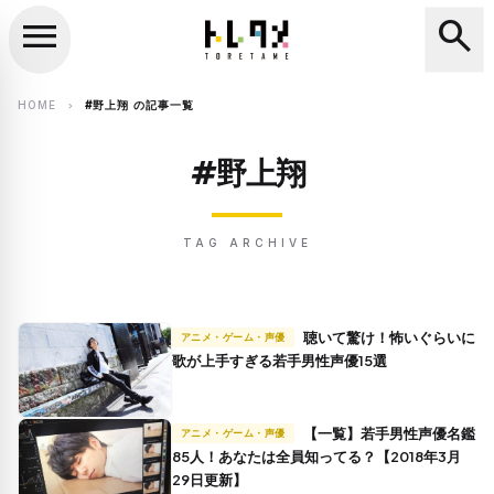
menu
search
close
search
HOME
#野上翔 の記事一覧
chevron_right
#野上翔
TAG ARCHIVE
聴いて驚け！怖いぐらいに
アニメ・ゲーム・声優
歌が上手すぎる若手男性声優15選
【一覧】若手男性声優名鑑
アニメ・ゲーム・声優
85人！あなたは全員知ってる？【2018年3月
29日更新】