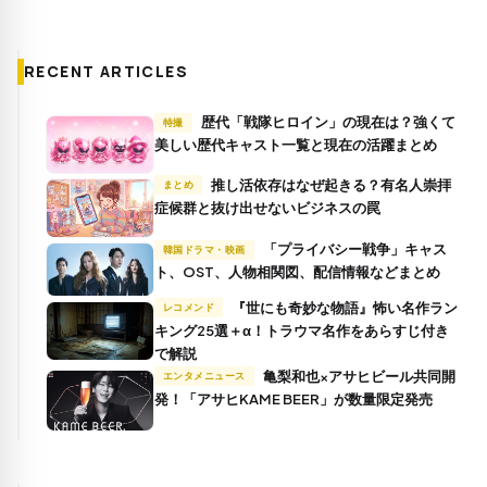
RECENT ARTICLES
歴代「戦隊ヒロイン」の現在は？強くて
特撮
美しい歴代キャスト一覧と現在の活躍まとめ
推し活依存はなぜ起きる？有名人崇拝
まとめ
症候群と抜け出せないビジネスの罠
「プライバシー戦争」キャス
韓国ドラマ・映画
ト、OST、人物相関図、配信情報などまとめ
『世にも奇妙な物語』怖い名作ラン
レコメンド
キング25選＋α！トラウマ名作をあらすじ付き
で解説
亀梨和也×アサヒビール共同開
エンタメニュース
発！「アサヒKAME BEER」が数量限定発売