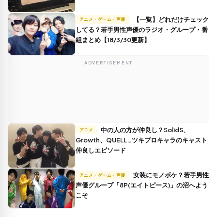
【一覧】どれだけチェック
アニメ・ゲーム・声優
してる？若手男性声優のラジオ・グループ・番
組まとめ【18/3/30更新】
ADVERTISEMENT
中の人の方が仲良し？SolidS、
アニメ
Growth、QUELL…ツキプロキャラのキャスト
仲良しエピソード
女装にモノボケ？若手男性
アニメ・ゲーム・声優
声優グループ「8P(エイトピース)」の沼へよう
こそ