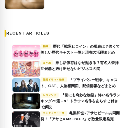
RECENT ARTICLES
歴代「戦隊ヒロイン」の現在は？強くて
特撮
美しい歴代キャスト一覧と現在の活躍まとめ
推し活依存はなぜ起きる？有名人崇拝
まとめ
症候群と抜け出せないビジネスの罠
「プライバシー戦争」キャス
韓国ドラマ・映画
ト、OST、人物相関図、配信情報などまとめ
『世にも奇妙な物語』怖い名作ラン
レコメンド
キング25選＋α！トラウマ名作をあらすじ付き
で解説
亀梨和也×アサヒビール共同開
エンタメニュース
発！「アサヒKAME BEER」が数量限定発売