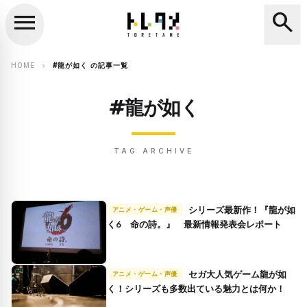
menu
search
close
search
HOME
#龍が如く の記事一覧
chevron_right
#龍が如く
TAG ARCHIVE
シリーズ最新作！『龍が如
アニメ・ゲーム・声優
く6 命の詩。』 最新情報発表会レポート
セガ大人気ゲーム龍が如
アニメ・ゲーム・声優
く！シリーズも多数出ている魅力とは何か！