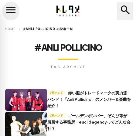
menu
search
close
search
HOME
#ANLI POLLICINO の記事一覧
chevron_right
#ANLI POLLICINO
TAG ARCHIVE
赤い服がトレードマークの実力派
V系バンド
バンド！「Anli Pollicino」のメンバー＆楽曲を
紹介！
ゴールデンボンバー、ぞんび等が
V系バンド
所属する事務所・euclid agencyってどんな会
社？