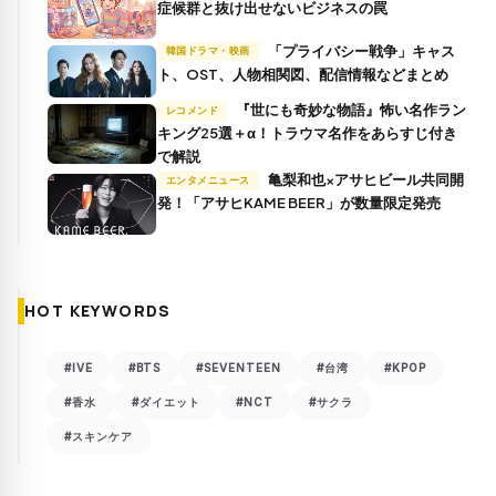
症候群と抜け出せないビジネスの罠
「プライバシー戦争」キャス
韓国ドラマ・映画
ト、OST、人物相関図、配信情報などまとめ
『世にも奇妙な物語』怖い名作ラン
レコメンド
キング25選＋α！トラウマ名作をあらすじ付き
で解説
亀梨和也×アサヒビール共同開
エンタメニュース
発！「アサヒKAME BEER」が数量限定発売
HOT KEYWORDS
#IVE
#BTS
#SEVENTEEN
#台湾
#KPOP
#香水
#ダイエット
#NCT
#サクラ
#スキンケア