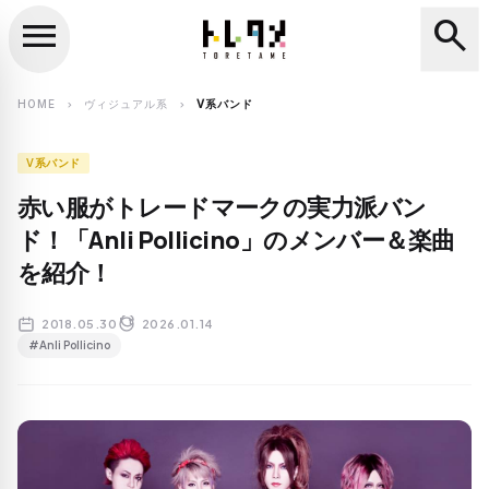
menu
search
close
search
HOME
ヴィジュアル系
V系バンド
chevron_right
chevron_right
V系バンド
赤い服がトレードマークの実力派バン
ド！「Anli Pollicino」のメンバー＆楽曲
を紹介！
2018.05.30
2026.01.14
#Anli Pollicino