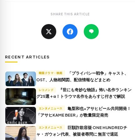
SHARE THIS ARTICLE
RECENT ARTICLES
「プライバシー戦争」キャスト、
韓国ドラマ・映画
OST、人物相関図、配信情報などまとめ
『世にも奇妙な物語』怖い名作ランキン
レコメンド
グ25選＋α！トラウマ名作をあらすじ付きで解説
亀梨和也×アサヒビール共同開発！
エンタメニュース
「アサヒKAME BEER」が数量限定発売
巨額詐欺容疑 ONE HUNDREDチ
エンタメニュース
ャ・ガウォン代表、被疑者尋問に 無言で退廷