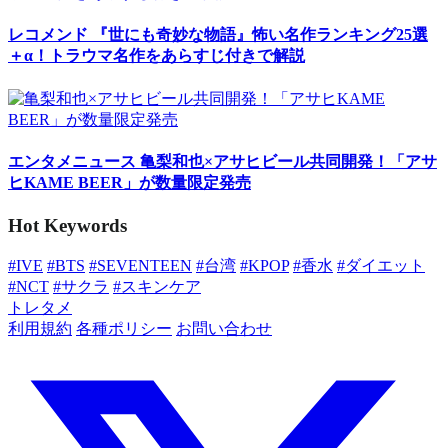
レコメンド
『世にも奇妙な物語』怖い名作ランキング25選
＋α！トラウマ名作をあらすじ付きで解説
エンタメニュース
亀梨和也×アサヒビール共同開発！「アサ
ヒKAME BEER」が数量限定発売
Hot Keywords
#IVE
#BTS
#SEVENTEEN
#台湾
#KPOP
#香水
#ダイエット
#NCT
#サクラ
#スキンケア
トレタメ
利用規約
各種ポリシー
お問い合わせ