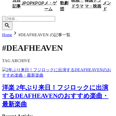
メ・ゲ
歌劇
メン
JPOP
KPOP
記事
ドラマ
マ・映画
ーム
団
ド
search
chevron_right
Home
#DEAFHEAVEN の記事一覧
#DEAFHEAVEN
TAG ARCHIVE
洋楽
2年ぶり来日！フジロックに出演
するDEAFHEAVENのおすすめ楽曲・
最新楽曲