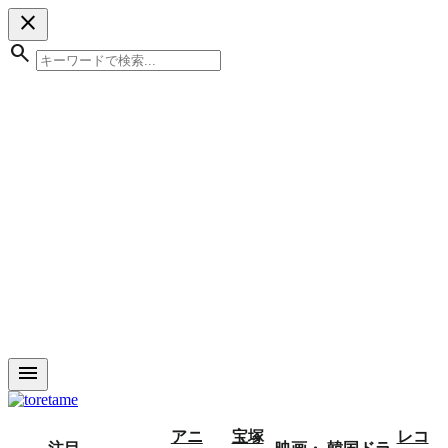
close
search
menu
アニ
宝塚
レコ
注目
映画・
韓国ドラ