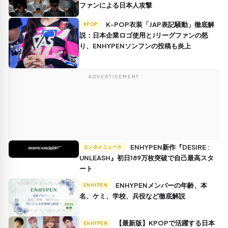
ファンによる日本人攻撃
K-POP衣装「JAP表記騒動」徹底解
KPOP
説：日本企業ロゴ使用とJリーグファンの怒
り、ENHYPENソンフンの投稿も炎上
ADVERTISEMENT
ENHYPEN新作『DESIRE :
エンタメニュース
UNLEASH』初日189万枚突破で自己最高スタ
ート
ENHYPENメンバーの年齢、本
ENHYPEN
名、ケミ、学校、兵役など徹底解説
【最新版】KPOPで活躍する日本
ENHYPEN