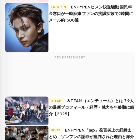
ENHYPENヒスン脱退騒動 国民年
ENHYPEN
金窓口が一時麻痺 ファンの抗議拡散で2時間に
メール約1500通
ADVERTISEMENT
＆TEAM（エンティーム）とは？9人
&TEAM
の最新プロフィール・経歴・魅力を年齢順に紹
介【2025】
ENHYPEN「jap」発言炎上の経緯ま
KPOP
とめ｜ソンフンの謝罪が批判された理由と海外