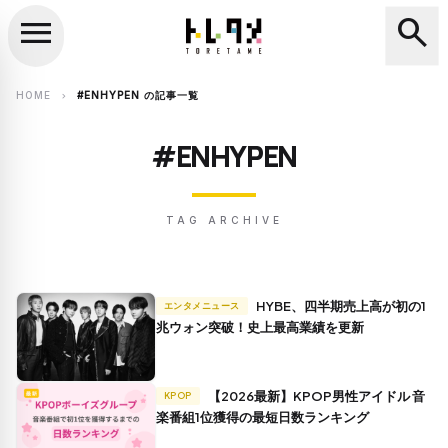
menu
search
close
search
HOME
#ENHYPEN の記事一覧
chevron_right
#ENHYPEN
TAG ARCHIVE
HYBE、四半期売上高が初の1
エンタメニュース
兆ウォン突破！史上最高業績を更新
【2026最新】KPOP男性アイドル 音
KPOP
楽番組1位獲得の最短日数ランキング