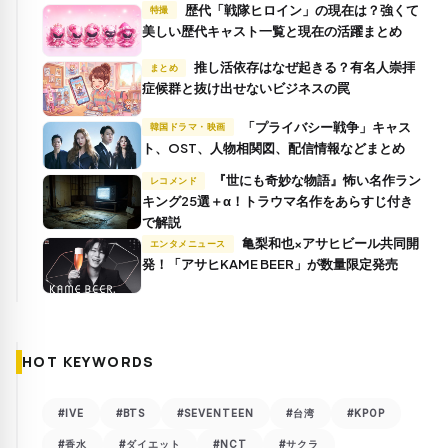
歴代「戦隊ヒロイン」の現在は？強くて
特撮
美しい歴代キャスト一覧と現在の活躍まとめ
推し活依存はなぜ起きる？有名人崇拝
まとめ
症候群と抜け出せないビジネスの罠
「プライバシー戦争」キャス
韓国ドラマ・映画
ト、OST、人物相関図、配信情報などまとめ
『世にも奇妙な物語』怖い名作ラン
レコメンド
キング25選＋α！トラウマ名作をあらすじ付き
で解説
亀梨和也×アサヒビール共同開
エンタメニュース
発！「アサヒKAME BEER」が数量限定発売
HOT KEYWORDS
#IVE
#BTS
#SEVENTEEN
#台湾
#KPOP
#香水
#ダイエット
#NCT
#サクラ