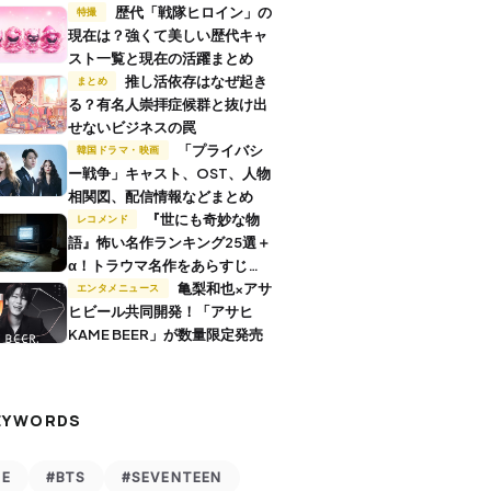
歴代「戦隊ヒロイン」の
特撮
現在は？強くて美しい歴代キャ
スト一覧と現在の活躍まとめ
推し活依存はなぜ起き
まとめ
る？有名人崇拝症候群と抜け出
せないビジネスの罠
「プライバシ
韓国ドラマ・映画
ー戦争」キャスト、OST、人物
相関図、配信情報などまとめ
『世にも奇妙な物
レコメンド
語』怖い名作ランキング25選＋
α！トラウマ名作をあらすじ付
きで解説
亀梨和也×アサ
エンタメニュース
ヒビール共同開発！「アサヒ
KAME BEER」が数量限定発売
EYWORDS
VE
#BTS
#SEVENTEEN