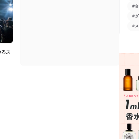
#
#
#