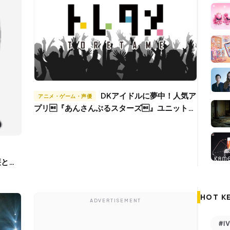
DKアイドルに夢中！人気ア
アニメ・ゲーム・声優
プリ『あんさんぶるスターズ』ユニット曲
CDリリース
廉と
HOT K
ADVERTISEMENT
#I