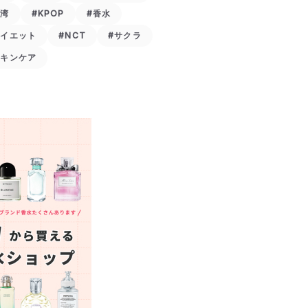
台湾
#KPOP
#香水
ダイエット
#NCT
#サクラ
スキンケア