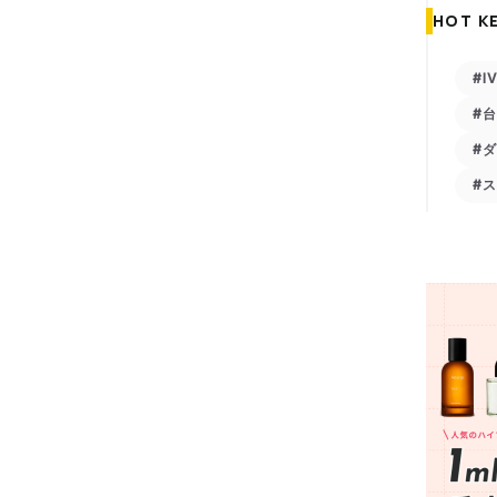
HOT K
#I
#
#
#