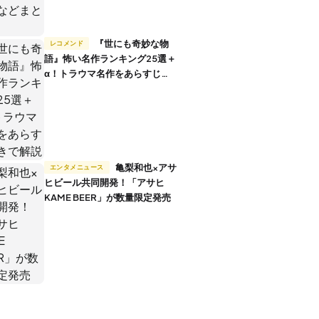
『世にも奇妙な物
レコメンド
語』怖い名作ランキング25選＋
α！トラウマ名作をあらすじ付
きで解説
亀梨和也×アサ
エンタメニュース
ヒビール共同開発！「アサヒ
KAME BEER」が数量限定発売