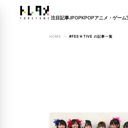
close
注目記事
JPOP
KPOP
アニメ・ゲーム
search
HOME
#FES☆TIVE の記事一覧
chevron_right