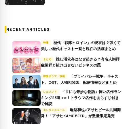
RECENT ARTICLES
歴代「戦隊ヒロイン」の現在は？強くて
特撮
美しい歴代キャスト一覧と現在の活躍まとめ
推し活依存はなぜ起きる？有名人崇拝
まとめ
症候群と抜け出せないビジネスの罠
「プライバシー戦争」キャス
韓国ドラマ・映画
ト、OST、人物相関図、配信情報などまとめ
『世にも奇妙な物語』怖い名作ラン
レコメンド
キング25選＋α！トラウマ名作をあらすじ付き
で解説
亀梨和也×アサヒビール共同開
エンタメニュース
発！「アサヒKAME BEER」が数量限定発売