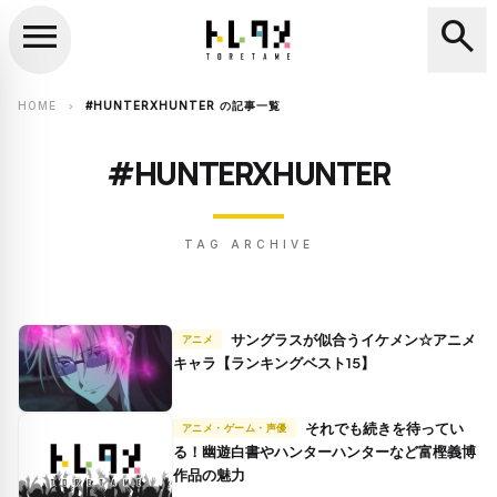
menu
search
close
search
HOME
#HUNTERXHUNTER の記事一覧
chevron_right
#HUNTERXHUNTER
TAG ARCHIVE
サングラスが似合うイケメン☆アニメ
アニメ
キャラ【ランキングベスト15】
それでも続きを待ってい
アニメ・ゲーム・声優
る！幽遊白書やハンターハンターなど富樫義博
作品の魅力