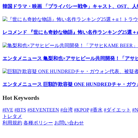
韓国ドラマ・映画
「プライバシー戦争」キャスト、OST、
レコメンド
『世にも奇妙な物語』怖い名作ランキング25選＋
エンタメニュース
亀梨和也×アサヒビール共同開発！「アサヒK
エンタメニュース
巨額詐欺容疑 ONE HUNDREDチャ・ガ
Hot Keywords
#IVE
#BTS
#SEVENTEEN
#台湾
#KPOP
#香水
#ダイエット
#
トレタメ
利用規約
各種ポリシー
お問い合わせ