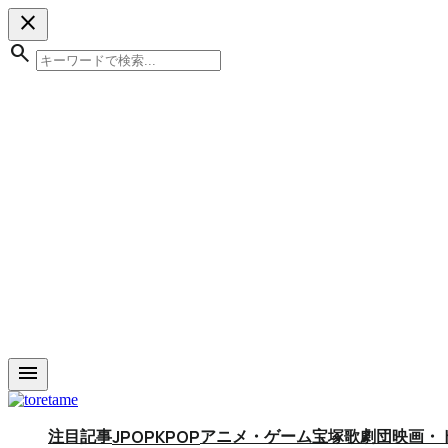
close
search
menu
注目記事
アニメ・ゲーム
宝塚歌劇団
映画・
JPOP
KPOP