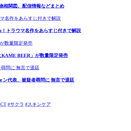
人物相関図、配信情報などまとめ
α！トラウマ名作をあらすじ付きで解説
AME BEER」が数量限定発売
ウォン代表、被疑者尋問に 無言で退廷
NCT
#サクラ
#スキンケア