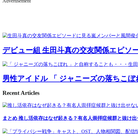
Advertisement
デビュー組
生田斗真の交友関係エピソ
男性アイドル
「 ジャニーズの落ちこぼ
Recent Articles
まとめ
推し活依存はなぜ起きる？有名人崇拝症候群と抜け出