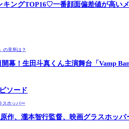
キングTOP16♡一番顔面偏差値が高い
日開幕！生田斗真くん主演舞台「Vamp Bam
ピソード
原作、瀧本智行監督、映画グラスホッパ