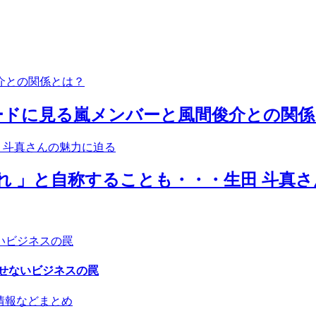
ードに見る嵐メンバーと風間俊介との関係
れ 」と自称することも・・・生田 斗真
せないビジネスの罠