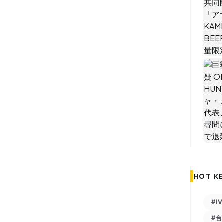
HOT K
#I
#