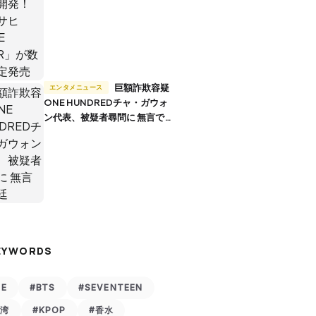
巨額詐欺容疑
エンタメニュース
ONE HUNDREDチャ・ガウォ
ン代表、被疑者尋問に 無言で退
廷
EYWORDS
VE
#BTS
#SEVENTEEN
台湾
#KPOP
#香水