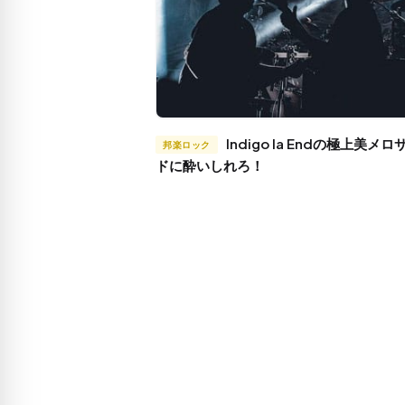
Indigo la Endの極上美メロサウン
邦楽ロック
ドに酔いしれろ！