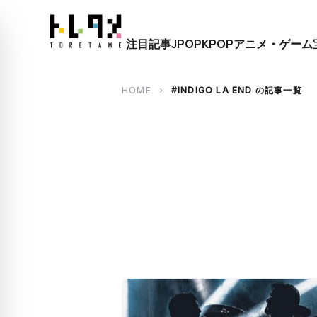
close
注目記事
JPOP
KPOP
アニメ・ゲーム
search
HOME
#INDIGO LA END の記事一覧
chevron_right