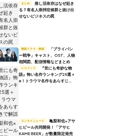
推し活依存はなぜ起き
まとめ
る？有名人崇拝症候群と抜け出
せないビジネスの罠
「プライバシ
韓国ドラマ・映画
ー戦争」キャスト、OST、人物
相関図、配信情報などまとめ
『世にも奇妙な物
レコメンド
語』怖い名作ランキング25選＋
α！トラウマ名作をあらすじ付
きで解説
亀梨和也×アサ
エンタメニュース
ヒビール共同開発！「アサヒ
KAME BEER」が数量限定発売