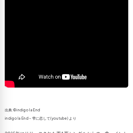
出典:©indigo la End
indigo la End – 雫に恋して(youtube) より