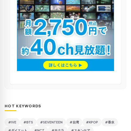
HOT KEYWORDS
#IVE
#BTS
#SEVENTEEN
#台湾
#KPOP
#香水
#ダイエット
#NCT
#サクラ
#スキンケア