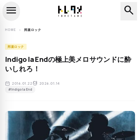
menu
search
close
search
HOME
邦楽ロック
chevron_right
邦楽ロック
Indigo la Endの極上美メロサウンドに酔
いしれろ！
2016.01.22
2026.01.14
#Indigo la End