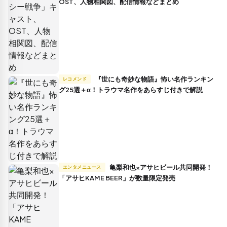
OST、人物相関図、配信情報などまとめ
『世にも奇妙な物語』怖い名作ランキン
レコメンド
グ25選＋α！トラウマ名作をあらすじ付きで解説
亀梨和也×アサヒビール共同開発！
エンタメニュース
「アサヒKAME BEER」が数量限定発売