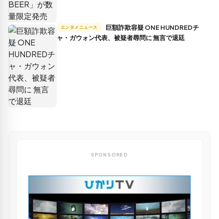
巨額詐欺容疑 ONE HUNDREDチ
エンタメニュース
ャ・ガウォン代表、被疑者尋問に 無言で退廷
SPONSORED