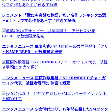
レコメンド
『世にも奇妙な物語』怖い名作ランキング25選
＋α！トラウマ名作をあらすじ付きで解説
エンタメニュース
亀梨和也×アサヒビール共同開発！「アサ
ヒKAME BEER」が数量限定発売
エンタメニュース
巨額詐欺容疑 ONE HUNDREDチャ・ガ
ウォン代表、被疑者尋問に 無言で退廷
エンタメニュース
少女時代ユリ、19年間在籍したSMエンタ