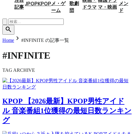
メ・ゲ
歌劇
メン
JPOP
KPOP
記事
ドラマ
マ・映画
ーム
団
ド
search
chevron_right
Home
#INFINITE の記事一覧
#INFINITE
TAG ARCHIVE
KPOP
【2026最新】KPOP男性アイド
ル 音楽番組1位獲得の最短日数ランキン
グ