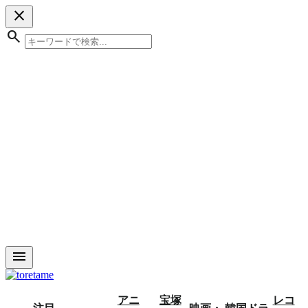
close
search
menu
アニ
宝塚
レコ
注目
映画・
韓国ドラ