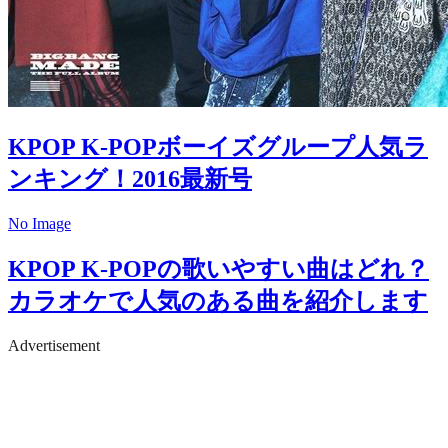
KPOP
K-POPボーイズグループ人気ラ
ンキング！2016最新号
No Image
KPOP
K-POPの歌いやすい曲はどれ？
カラオケで人気のある曲を紹介します
Advertisement