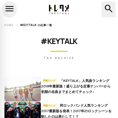
menu
search
close
search
HOME
#KEYTALK の記事一覧
chevron_right
#KEYTALK
TAG ARCHIVE
「KEYTALK」人気曲ランキング
邦楽ロック
2018年最新版！盛り上がる定番ナンバーから
初期の名曲までまとめてチェック♪
邦ロックバンド人気ランキング
邦楽ロック
2017最新版を発表！2017年のロックシーンを
制したのは果たして！？