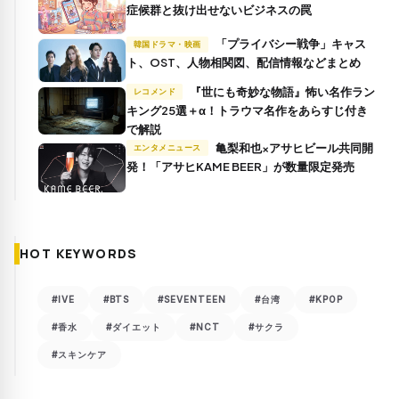
症候群と抜け出せないビジネスの罠
「プライバシー戦争」キャス
韓国ドラマ・映画
ト、OST、人物相関図、配信情報などまとめ
『世にも奇妙な物語』怖い名作ラン
レコメンド
キング25選＋α！トラウマ名作をあらすじ付き
で解説
亀梨和也×アサヒビール共同開
エンタメニュース
発！「アサヒKAME BEER」が数量限定発売
HOT KEYWORDS
#IVE
#BTS
#SEVENTEEN
#台湾
#KPOP
#香水
#ダイエット
#NCT
#サクラ
#スキンケア