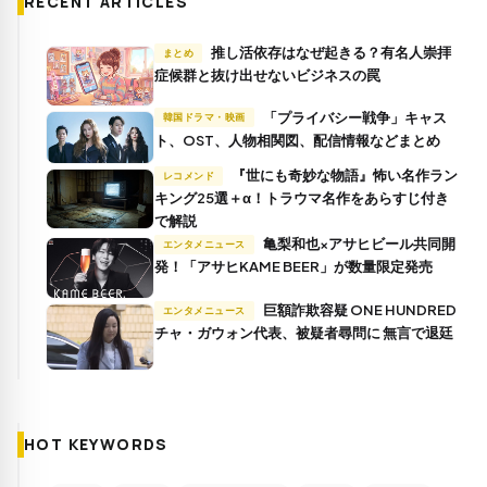
RECENT ARTICLES
推し活依存はなぜ起きる？有名人崇拝
まとめ
症候群と抜け出せないビジネスの罠
「プライバシー戦争」キャス
韓国ドラマ・映画
ト、OST、人物相関図、配信情報などまとめ
『世にも奇妙な物語』怖い名作ラン
レコメンド
キング25選＋α！トラウマ名作をあらすじ付き
で解説
亀梨和也×アサヒビール共同開
エンタメニュース
発！「アサヒKAME BEER」が数量限定発売
巨額詐欺容疑 ONE HUNDRED
エンタメニュース
チャ・ガウォン代表、被疑者尋問に 無言で退廷
HOT KEYWORDS