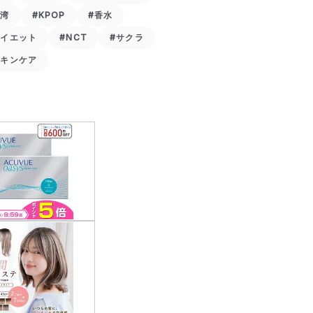
台湾
#KPOP
#香水
ダイエット
#NCT
#サクラ
スキンケア