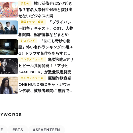
推し活依存はなぜ起き
まとめ
る？有名人崇拝症候群と抜け出
せないビジネスの罠
「プライバシ
韓国ドラマ・映画
ー戦争」キャスト、OST、人物
相関図、配信情報などまとめ
『世にも奇妙な物
レコメンド
語』怖い名作ランキング25選＋
α！トラウマ名作をあらすじ付
きで解説
亀梨和也×アサ
エンタメニュース
ヒビール共同開発！「アサヒ
KAME BEER」が数量限定発売
巨額詐欺容疑
エンタメニュース
ONE HUNDREDチャ・ガウォ
ン代表、被疑者尋問に 無言で退
廷
EYWORDS
VE
#BTS
#SEVENTEEN