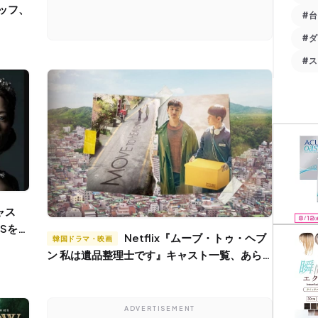
#
#
#
Sを紹
Netflix『ムーブ・トゥ・ヘブ
韓国ドラマ・映画
ン 私は遺品整理士です』キャスト一覧、あらす
じ、原作紹介
ADVERTISEMENT