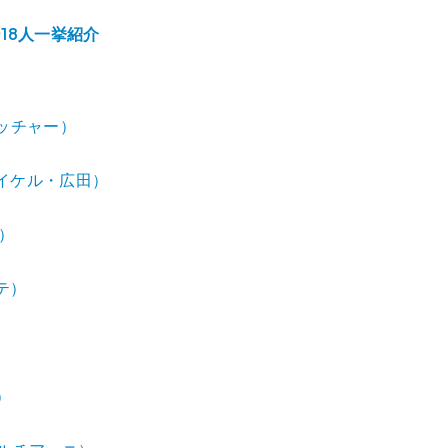
ナー18人一挙紹介
フレッチャー）
・マイケル・広田）
ン）
ンテ）
）