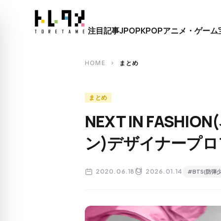
close
注目記事
JPOP
KPOP
アニメ・ゲーム
search
HOME
まとめ
chevron_right
まとめ
NEXT IN FAS
ン)デザイナープ
2020.06.18
2026.01.14
#BTS(防弾