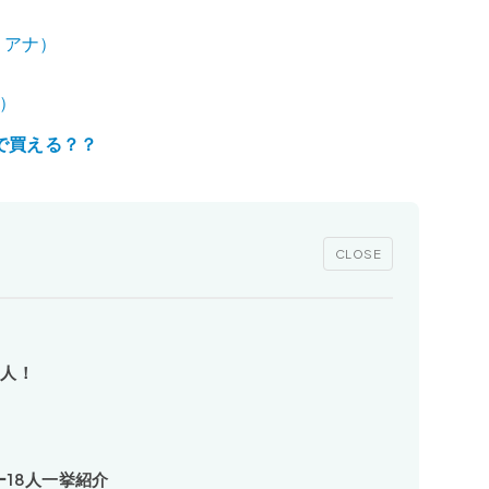
ュリアナ）
ブ）
で買える？？
CLOSE
2人！
ナー18人一挙紹介