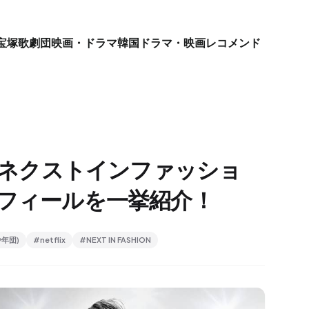
宝塚歌劇団
映画・ドラマ
韓国ドラマ・映画
レコメンド
HION(ネクストインファッショ
ロフィールを一挙紹介！
少年団)
#netflix
#NEXT IN FASHION