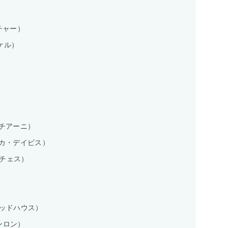
ッチャー）
イケル）
）
クルチアーニ）
・ユリカ・デイビス）
サンチェス）
）
・ウッドハウス）
ャンロン）