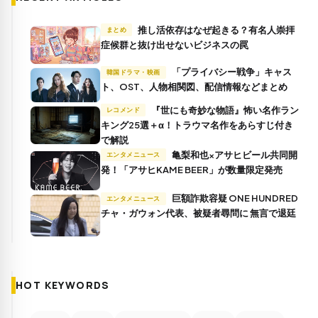
推し活依存はなぜ起きる？有名人崇拝
まとめ
症候群と抜け出せないビジネスの罠
「プライバシー戦争」キャス
韓国ドラマ・映画
ト、OST、人物相関図、配信情報などまとめ
『世にも奇妙な物語』怖い名作ラン
レコメンド
キング25選＋α！トラウマ名作をあらすじ付き
で解説
亀梨和也×アサヒビール共同開
エンタメニュース
発！「アサヒKAME BEER」が数量限定発売
巨額詐欺容疑 ONE HUNDRED
エンタメニュース
チャ・ガウォン代表、被疑者尋問に 無言で退廷
HOT KEYWORDS