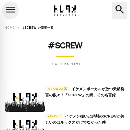
menu
search
close
search
HOME
#SCREW の記事一覧
chevron_right
#SCREW
TAG ARCHIVE
イケメンボーカルが放つ天然発
ヴィジュアル系
言の数々！「SCREW」の鋲、その名言録
イケメン揃いと評判のSCREWが美
V系バンド
しいのはルックスだけでなかった件