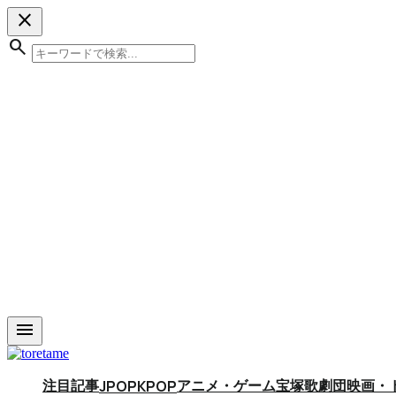
close
search
menu
注目記事
アニメ・ゲーム
宝塚歌劇団
映画・
JPOP
KPOP