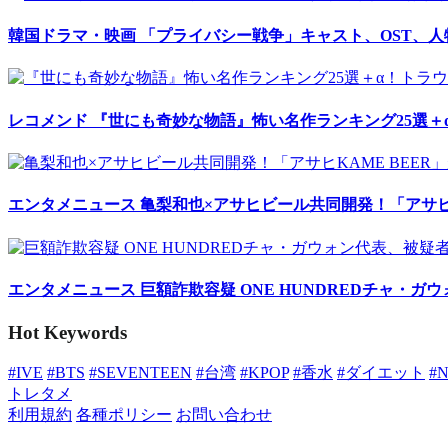
韓国ドラマ・映画
「プライバシー戦争」キャスト、OST、
レコメンド
『世にも奇妙な物語』怖い名作ランキング25選＋
エンタメニュース
亀梨和也×アサヒビール共同開発！「アサヒK
エンタメニュース
巨額詐欺容疑 ONE HUNDREDチャ・ガ
Hot Keywords
#IVE
#BTS
#SEVENTEEN
#台湾
#KPOP
#香水
#ダイエット
#
トレタメ
利用規約
各種ポリシー
お問い合わせ