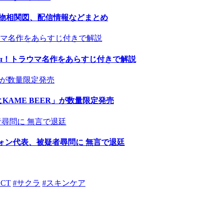
人物相関図、配信情報などまとめ
α！トラウマ名作をあらすじ付きで解説
AME BEER」が数量限定発売
ウォン代表、被疑者尋問に 無言で退廷
NCT
#サクラ
#スキンケア