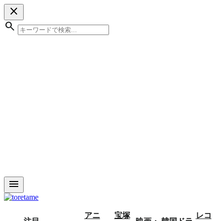
close
search
menu
アニ
宝塚
レコ
注目
映画・
韓国ドラ