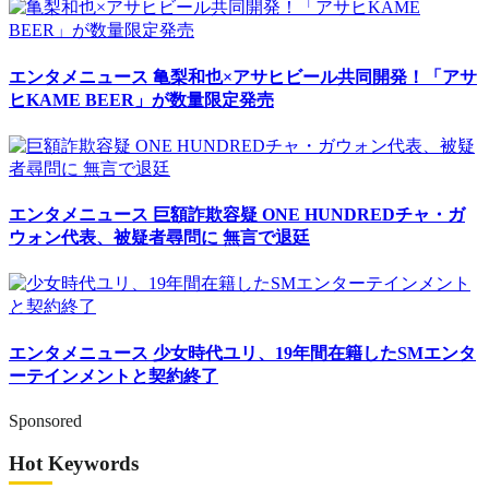
エンタメニュース
亀梨和也×アサヒビール共同開発！「アサ
ヒKAME BEER」が数量限定発売
エンタメニュース
巨額詐欺容疑 ONE HUNDREDチャ・ガ
ウォン代表、被疑者尋問に 無言で退廷
エンタメニュース
少女時代ユリ、19年間在籍したSMエンタ
ーテインメントと契約終了
Sponsored
Hot Keywords