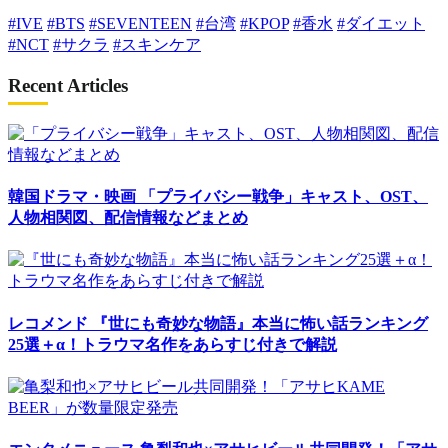
#IVE
#BTS
#SEVENTEEN
#台湾
#KPOP
#香水
#ダイエット
#NCT
#サクラ
#スキンケア
Recent Articles
韓国ドラマ・映画
「プライバシー戦争」キャスト、OST、
人物相関図、配信情報などまとめ
レコメンド
『世にも奇妙な物語』本当に怖い話ランキング
25選＋α！トラウマ名作をあらすじ付きで解説