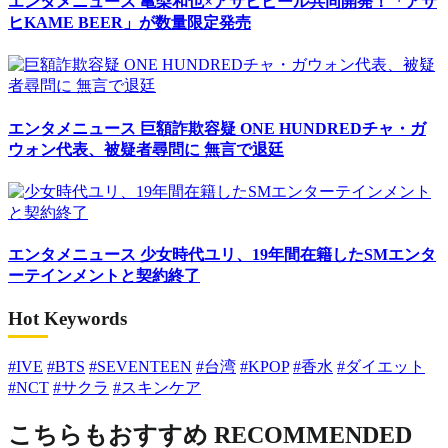
エンタメニュース
亀梨和也×アサヒビール共同開発！「アサ
ヒKAME BEER」が数量限定発売
エンタメニュース
巨額詐欺容疑 ONE HUNDREDチャ・ガ
ウォン代表、被疑者尋問に 無言で退廷
エンタメニュース
少女時代ユリ、19年間在籍したSMエンタ
ーテインメントと契約終了
Hot Keywords
#IVE
#BTS
#SEVENTEEN
#台湾
#KPOP
#香水
#ダイエット
#NCT
#サクラ
#スキンケア
こちらもおすすめ
RECOMMENDED