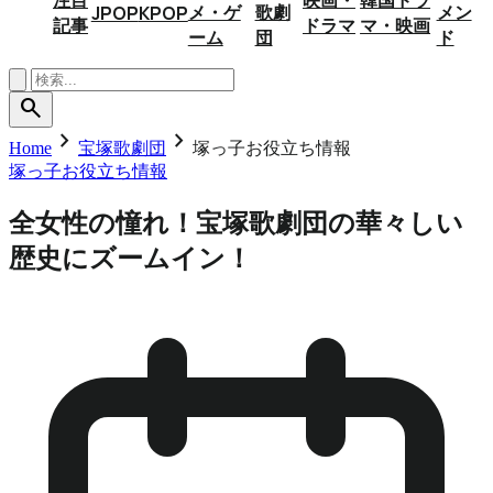
メ・ゲ
歌劇
メン
JPOP
KPOP
記事
ドラマ
マ・映画
ーム
団
ド
search
chevron_right
chevron_right
Home
宝塚歌劇団
塚っ子お役立ち情報
塚っ子お役立ち情報
全女性の憧れ！宝塚歌劇団の華々しい
歴史にズームイン！