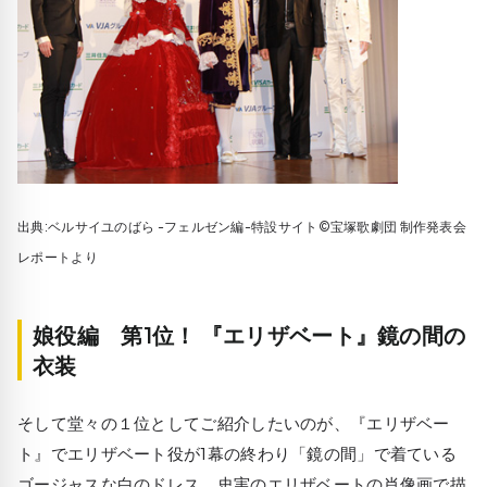
出典:ベルサイユのばら -フェルゼン編-特設サイト©宝塚歌劇団 制作発表会
レポートより
娘役編 第1位！ 『エリザベート』鏡の間の
衣装
そして堂々の１位としてご紹介したいのが、『エリザベー
ト』でエリザベート役が1幕の終わり「鏡の間」で着ている
ゴージャスな白のドレス。史実のエリザベートの肖像画で描