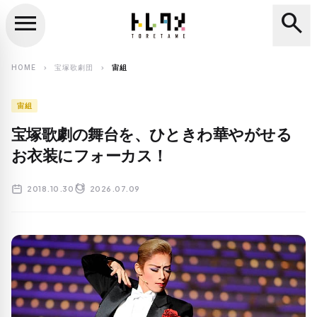
menu
search
close
search
HOME
宝塚歌劇団
宙組
chevron_right
chevron_right
宙組
宝塚歌劇の舞台を、ひときわ華やがせる
お衣装にフォーカス！
2018.10.30
2026.07.09