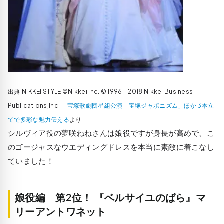
出典:NIKKEI STYLE ©Nikkei Inc. © 1996 – 2018 Nikkei Business
Publications,Inc.
宝塚歌劇団星組公演「宝塚ジャポニズム」ほか 3本立
てで多彩な魅力伝える
より
シルヴィア役の夢咲ねねさんは娘役ですが身長が高めで、こ
のゴージャスなウエディングドレスを本当に素敵に着こなし
ていました！
娘役編 第2位！ 『ベルサイユのばら』マ
リーアントワネット