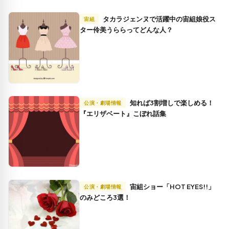
タカラジェンヌで活躍中の宙組娘役ス
宙組
ター伶美うららってどんな人？
知れば3割増しで楽しめる！
公演・劇場情報
『エリザベート』こぼれ話集
宙組ショー「HOT EYES!!」
公演・劇場情報
のみどころ3選！