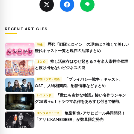
RECENT ARTICLES
歴代「戦隊ヒロイン」の現在は？強くて美しい
特撮
歴代キャスト一覧と現在の活躍まとめ
推し活依存はなぜ起きる？有名人崇拝症候群
まとめ
と抜け出せないビジネスの罠
「プライバシー戦争」キャスト、
韓国ドラマ・映画
OST、人物相関図、配信情報などまとめ
『世にも奇妙な物語』怖い名作ランキン
レコメンド
グ25選＋α！トラウマ名作をあらすじ付きで解説
亀梨和也×アサヒビール共同開発！
エンタメニュース
「アサヒKAME BEER」が数量限定発売