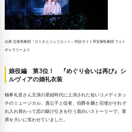
出典:宝塚歌劇団『ロミオとジュリエット』特設サイト©宝塚歌劇団 フォト
ギャラリーより
娘役編 第3位！ 『めぐり会いは再び』シ
ルヴィアの婚礼衣装
柚希礼音さん主演の星組時代に上演された短いコメディタッ
チのミュージカル。貴公子と従者、伯爵令嬢と召使がそれぞ
れ入れ替わって恋の駆け引きを行う面白いストーリーで、客
席を大いに笑わせていました。