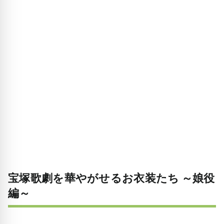
宝塚歌劇を華やがせるお衣装たち ～娘役
編～