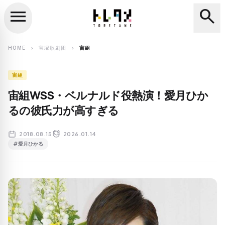
menu
search
close
search
HOME
宝塚歌劇団
宙組
chevron_right
chevron_right
宙組
宙組WSS・ベルナルド役熱演！愛月ひか
るの彼氏力が高すぎる
2018.08.15
2026.01.14
#愛月ひかる