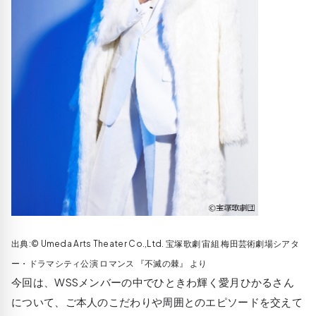
出典:© Umeda Arts Theater Co.,Ltd. 宝塚歌劇 宙組 梅田芸術劇場シアタ
ー・ドラマシティ公演 ロマンス 『不滅の棘』 より
今回は、WSSメンバーの中でひときわ輝く愛月ひかるさん
について、ご本人のこだわりや周囲とのエピソードを交えて