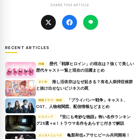
SHARE THIS ARTICLE
RECENT ARTICLES
歴代「戦隊ヒロイン」の現在は？強くて美しい
特撮
歴代キャスト一覧と現在の活躍まとめ
推し活依存はなぜ起きる？有名人崇拝症候群
まとめ
と抜け出せないビジネスの罠
「プライバシー戦争」キャスト、
韓国ドラマ・映画
OST、人物相関図、配信情報などまとめ
『世にも奇妙な物語』怖い名作ランキン
レコメンド
グ25選＋α！トラウマ名作をあらすじ付きで解説
亀梨和也×アサヒビール共同開発！
エンタメニュース