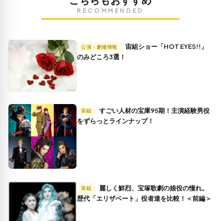
こちらもおすすめ
RECOMMENDED
宙組ショー「HOT EYES!!」
公演・劇場情報
のみどころ3選！
すごい人材の宝庫95期！主演経験男役
宙組
をずらっとラインナップ！
麗しく鮮烈、宝塚歌劇の娘役の憧れ。
宙組
歴代「エリザベート」役者達を比較！＜前編＞