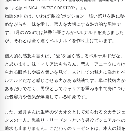
ホール公演 MUSICAL『WEST SIDE STORY』 より
物語の中では、いわば”敵役”ポジション。強い怒りを胸に秘
めながらも、妹を愛し、恋人を大切にする魅力的な男性で
す。1月のWSSでは芹香斗亜さんがベルナルドを演じました
が、それとは全く違うベルナルドを作り上げています。
個人的な感想を言えば、”愛”を強く感じるベルナルドだな、
と思います。妹・マリアはもちろん、恋人・アニータに向け
られる眼差しや振る舞いを見て、人としての魅力に溢れたベ
ルナルドだなと感じさせる力がある熱演です。単に技術力が
あるだけでなく、男役としてキャリアを重ねる中で身につけ
た包容力や色気が爆発している印象です。
また、愛月さんは生粋のヅカオタとして知られるタカラジェ
ンヌの一人。黒塗り・リーゼントという男役ビジュアルへの
追求も止まりません。こだわりのリーゼントは、本人の顔を