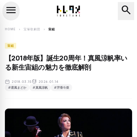
menu
search
close
search
HOME
宝塚歌劇団
宙組
chevron_right
chevron_right
宙組
【2018年版】誕生20周年！真風涼帆率い
る新生宙組の魅力を徹底解剖
2018.03.15
2026.01.14
#星風まどか
#真風涼帆
#芹香斗亜