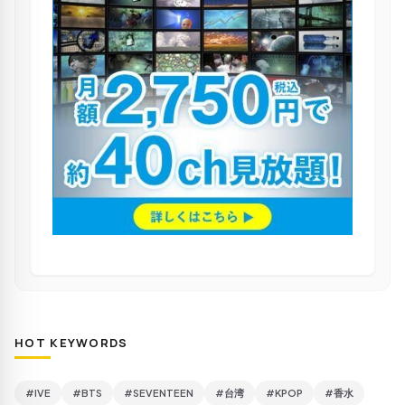
HOT KEYWORDS
#IVE
#BTS
#SEVENTEEN
#台湾
#KPOP
#香水