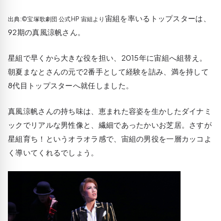
宙組を率いるトップスターは、
出典:©宝塚歌劇団 公式HP 宙組より
92期の真風涼帆さん。
星組で早くから大きな役を担い、2015年に宙組へ組替え。
朝夏まなとさんの元で2番手として経験を詰み、満を持して
8代目トップスターへ就任しました。
真風涼帆さんの持ち味は、恵まれた容姿を生かしたダイナミ
ックでリアルな男性像と、繊細であったかいお芝居。さすが
星組育ち！というオラオラ感で、宙組の男役を一層カッコよ
く導いてくれるでしょう。