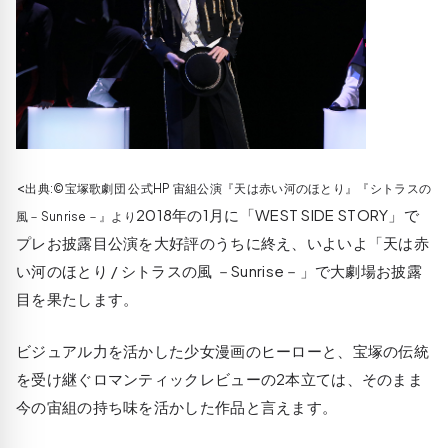
<
出典:©宝塚歌劇団 公式HP 宙組公演『天は赤い河のほとり』『シトラスの
2018年の1月に「WEST SIDE STORY」で
風－Sunrise－』より
プレお披露目公演を大好評のうちに終え、いよいよ「天は赤
い河のほとり / シトラスの風 －Sunrise－」で大劇場お披露
目を果たします。
ビジュアル力を活かした少女漫画のヒーローと、宝塚の伝統
を受け継ぐロマンティックレビューの2本立ては、そのまま
今の宙組の持ち味を活かした作品と言えます。