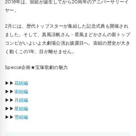
2018年は、宙組が誕生してから20周年のアニバーサリーイ
ヤー。
2月には、歴代トップスターが集結した記念式典も開催され
ました。そして、真風涼帆さん・星風まどかさんの新トップ
コンビがいよいよ大劇場公演お披露目へ。宙組の歴史が大き
く動くこの1年、目が離せません。
Special企画★宝塚歌劇の魅力
▶▶
花組編
▶▶
宙組編
▶▶
月組編
▶▶
星組編
▶▶
雪組編