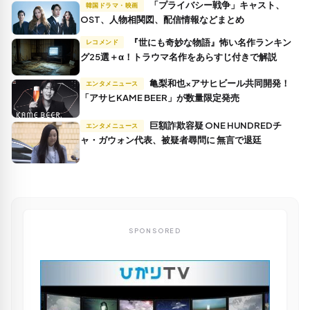
「プライバシー戦争」キャスト、
韓国ドラマ・映画
OST、人物相関図、配信情報などまとめ
『世にも奇妙な物語』怖い名作ランキン
レコメンド
グ25選＋α！トラウマ名作をあらすじ付きで解説
亀梨和也×アサヒビール共同開発！
エンタメニュース
「アサヒKAME BEER」が数量限定発売
巨額詐欺容疑 ONE HUNDREDチ
エンタメニュース
ャ・ガウォン代表、被疑者尋問に 無言で退廷
SPONSORED