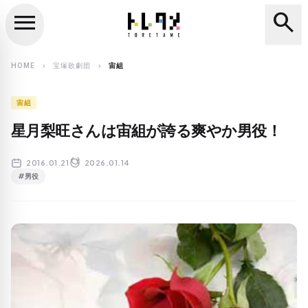
menu
search
close
search
HOME
宝塚歌劇団
宙組
chevron_right
chevron_right
宙組
星月梨旺さんは宙組が誇る爽やか男役！
2016.01.21
2026.01.14
#男役