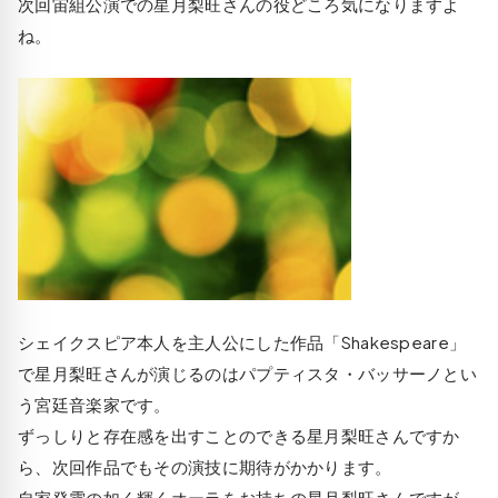
次回宙組公演での星月梨旺さんの役どころ気になりますよ
ね。
シェイクスピア本人を主人公にした作品「Shakespeare」
で星月梨旺さんが演じるのはパプティスタ・バッサーノとい
う宮廷音楽家です。
ずっしりと存在感を出すことのできる星月梨旺さんですか
ら、次回作品でもその演技に期待がかかります。
自家発電の如く輝くオーラをお持ちの星月梨旺さんですが、