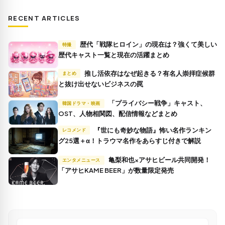
RECENT ARTICLES
歴代「戦隊ヒロイン」の現在は？強くて美しい
特撮
歴代キャスト一覧と現在の活躍まとめ
推し活依存はなぜ起きる？有名人崇拝症候群
まとめ
と抜け出せないビジネスの罠
「プライバシー戦争」キャスト、
韓国ドラマ・映画
OST、人物相関図、配信情報などまとめ
『世にも奇妙な物語』怖い名作ランキン
レコメンド
グ25選＋α！トラウマ名作をあらすじ付きで解説
亀梨和也×アサヒビール共同開発！
エンタメニュース
「アサヒKAME BEER」が数量限定発売