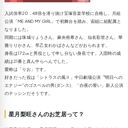
入試倍率20．48倍を潜り抜け宝塚音楽学校に合格し、月組
公演「ME AND MY GIRL」で初舞台を踏み、宙組に組配属と
なりました。
同期には珠城りょうさん、麻央侑希さん、仙名彩世さん、華
雅りりかさん、早乙女わかばさんなどがおられます。
身長は172㎝と男役として申し分ない身長です。入団時の成
績は21番と真ん中らへんでした。
愛称は「りお」です。
好きだった役は「シトラスの風Ⅱ」中日劇場公演〝明日への
エナジー″のゴスペルの男(ダンス)、「白夜の誓い」新人公演
のテッシンだそうです。
星月梨旺さんのお芝居って？