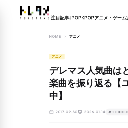
close
注目記事
JPOP
KPOP
アニメ・ゲーム
search
HOME
アニメ
chevron_right
アニメ
デレマス人気曲は
楽曲を振り返る【
中】
2017.09.30
2026.01.14
#THE IDOL