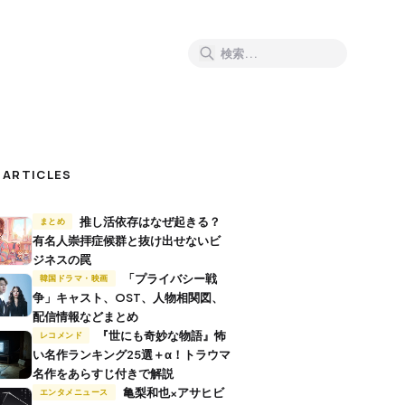
 ARTICLES
推し活依存はなぜ起きる？
まとめ
有名人崇拝症候群と抜け出せないビ
ジネスの罠
「プライバシー戦
韓国ドラマ・映画
争」キャスト、OST、人物相関図、
配信情報などまとめ
『世にも奇妙な物語』怖
レコメンド
い名作ランキング25選＋α！トラウマ
名作をあらすじ付きで解説
亀梨和也×アサヒビ
エンタメニュース