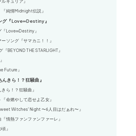
ァルキュリア』
純情Midnight伝説』
Love∞Destiny』
ve∞Destiny』
マーソング『サマカニ！！』
YOND THE STARLIGHT』
ー』
 Future』
あんきら！？狂騒曲』
んきら！？狂騒曲』
ト『命燃やして恋せよ乙女』
 Witches' Night 〜6人目はだぁれ〜』
曲『情熱ファンファンファーレ』
の頃』