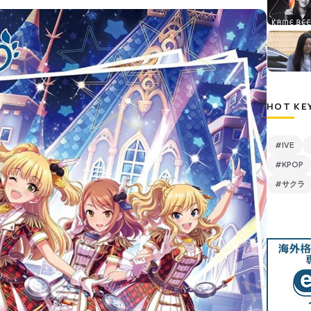
HOT KE
#IVE
#KPOP
#サクラ