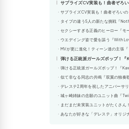
サプライズCV実装も！曲者ぞろい
サプライズCV実装も！曲者ぞろいの『
タイプの違う5人の新たな挑戦『Nothing
セクシーすぎる正義のヒーロー『モ
ウエデイング姿で愛を謳う『With Lo
MVが更に進化！ティーン達の主張『
弾ける正統派ガールズポップ！『Kawa
弾ける正統派ガールズポップ！『Kawaii 
似て非なる同志の共鳴『双翼の独奏
デレステ2周年を祝したアニバーサ
城ヶ崎姉妹の念願のユニット曲『Tw
まだまだ未実装ユニットがたくさん
あなたが好きな「デレステ」オリジ