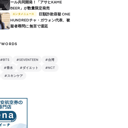
ール共同開発！「アサヒKAME
BEER」が数量限定発売
巨額詐欺容疑 ONE
エンタメニュース
HUNDREDチャ・ガウォン代表、被
疑者尋問に 無言で退廷
YWORDS
#BTS
#SEVENTEEN
#台湾
#香水
#ダイエット
#NCT
#スキンケア