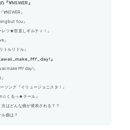
の『∀NSWER』
∀NSWER』
 but You』
ーレツ★世直しギルティ！』
ve』
リトルリドル』
ii_make_MY_day!』
make MY day!』
歌』
リーソング『イリュージョニスタ！』
in☆くるっ★テール』
！次はどんな曲が発表される？？
ナル曲は？