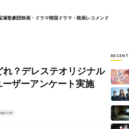
宝塚歌劇団
映画・ドラマ
韓国ドラマ・映画
レコメンド
RECENT
どれ？デレステオリジナル
ユーザーアンケート実施
M@STER