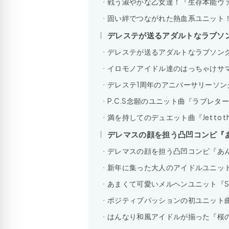
戦う淑やかな乙女達！『生存本能ヴ
固い絆でつながれた熱血系ユニット！『
デレステが送るアダルトなラブソング『
デレステが送るアダルトなラブソング『Lo
イロモノアイドル達のはっちゃけサ
デレステ1周年のアニバーサリーソング『BE
P.C.S念願のユニット曲『ラブレタ
満を持してのデュエット曲『Jet to the
デレマスの顔を担う凸凹コンビ『
デレマスの顔を担う凸凹コンビ『あ
新年に集った大人のアイドルユニッ
あまくて可愛いメルヘンユニット『Sweet
ポジティブパッションの初ユニット
はんなり和風アイドルが揃った『桜