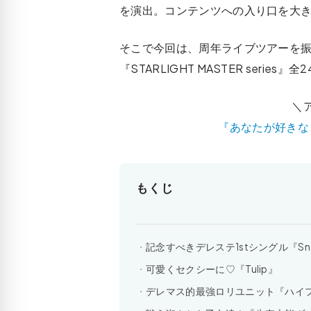
を演出。コンテンツへの入り口を大
そこで今回は、周年ライブツアーを
『STARLIGHT MASTER seri
＼
『あなたが好きな
もくじ
記念すべきデレステ1stシングル『Snow
可愛くセクシーに♡『Tulip』
デレマス的最強ロリユニット『ハイ